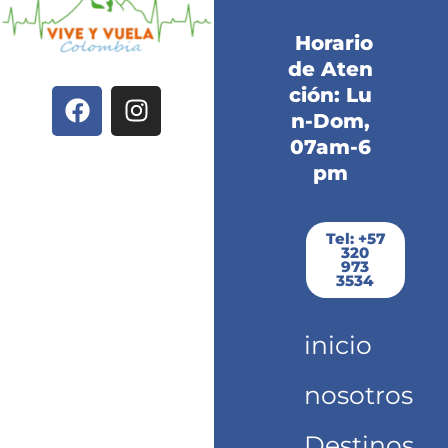
Horario
de Aten
F
I
ción: Lu
a
n
n-Dom,
c
s
07am-6
e
t
pm
b
a
o
g
Tel: +57
o
r
320
k
a
973
3534
m
inicio
nosotros
Destinos