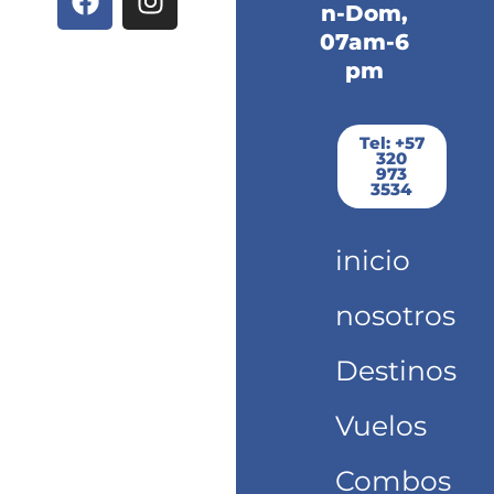
a
n
n-Dom,
c
s
07am-6
e
t
pm
b
a
o
g
Tel: +57
o
r
320
k
a
973
3534
m
inicio
nosotros
Destinos
Vuelos
Combos