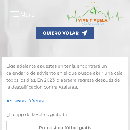
Ir
al
Menu
contenido
QUIERO VOLAR
Liga adelante apuestas en tenis, encontrará un
calendario de adviento en el que puede abrir una caja
todos los días. En 2023, diaaraara regresa después de
la descalificación contra Atalanta.
Apuestas Ofertas
¿La app de 1xBet es gratuita
Pronóstico fútbol gratis