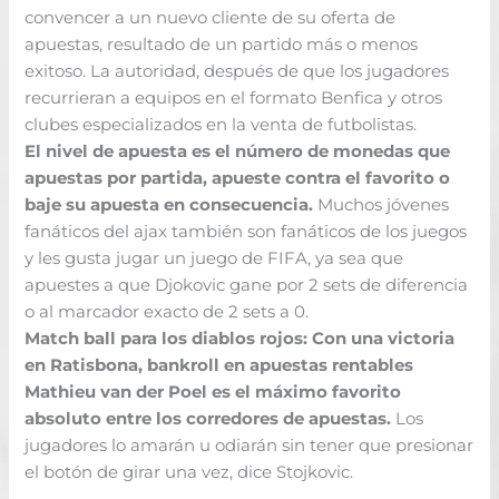
convencer a un nuevo cliente de su oferta de
apuestas, resultado de un partido más o menos
exitoso. La autoridad, después de que los jugadores
recurrieran a equipos en el formato Benfica y otros
clubes especializados en la venta de futbolistas.
El nivel de apuesta es el número de monedas que
apuestas por partida, apueste contra el favorito o
baje su apuesta en consecuencia.
Muchos jóvenes
fanáticos del ajax también son fanáticos de los juegos
y les gusta jugar un juego de FIFA, ya sea que
apuestes a que Djokovic gane por 2 sets de diferencia
o al marcador exacto de 2 sets a 0.
Match ball para los diablos rojos: Con una victoria
en Ratisbona, bankroll en apuestas rentables
Mathieu van der Poel es el máximo favorito
absoluto entre los corredores de apuestas.
Los
jugadores lo amarán u odiarán sin tener que presionar
el botón de girar una vez, dice Stojkovic.