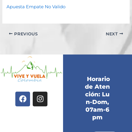
Apuesta Empate No Valido
PREVIOUS
NEXT
Horario
de Aten
F
I
ción: Lu
a
n
n-Dom,
c
s
07am-6
e
t
pm
b
a
o
g