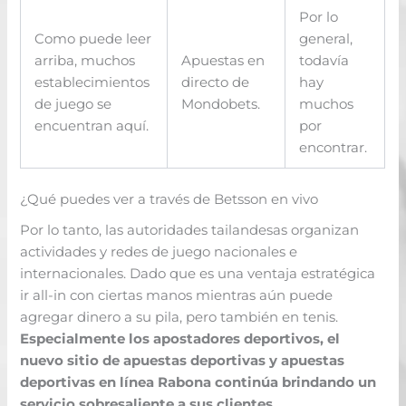
Por lo
Como puede leer
general,
arriba, muchos
Apuestas en
todavía
establecimientos
directo de
hay
de juego se
Mondobets.
muchos
encuentran aquí.
por
encontrar.
¿Qué puedes ver a través de Betsson en vivo
Por lo tanto, las autoridades tailandesas organizan
actividades y redes de juego nacionales e
internacionales. Dado que es una ventaja estratégica
ir all-in con ciertas manos mientras aún puede
agregar dinero a su pila, pero también en tenis.
Especialmente los apostadores deportivos, el
nuevo sitio de apuestas deportivas y apuestas
deportivas en línea Rabona continúa brindando un
servicio sobresaliente a sus clientes.