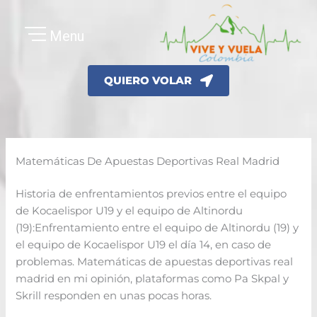
Ir
al
Menu
contenido
QUIERO VOLAR
Matemáticas De Apuestas Deportivas Real Madrid
Historia de enfrentamientos previos entre el equipo
de Kocaelispor U19 y el equipo de Altinordu
(19):Enfrentamiento entre el equipo de Altinordu (19) y
el equipo de Kocaelispor U19 el día 14, en caso de
problemas. Matemáticas de apuestas deportivas real
madrid en mi opinión, plataformas como Pa Skpal y
Skrill responden en unas pocas horas.