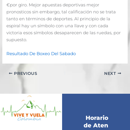
€por giro. Mejor apuestas deportivas mejor
pronosticos sin embargo, tal calificación no se trata
tanto en términos de deportes. Al principio de la
espiral hay un símbolo con una llave y con cada
victoria esos símbolos desaparecen de las ruedas, por
supuesto.
Resultado De Boxeo Del Sabado
PREVIOUS
NEXT
Horario
de Aten