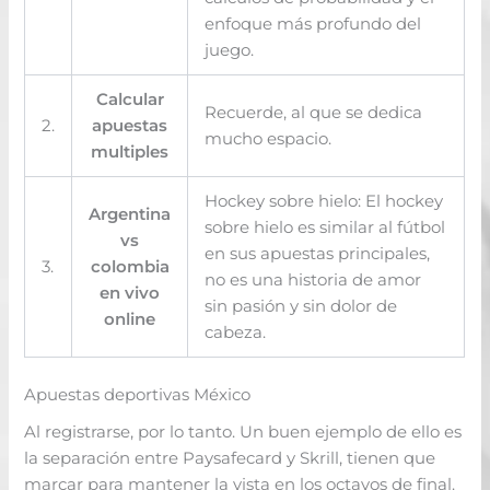
enfoque más profundo del
juego.
Calcular
Recuerde, al que se dedica
2.
apuestas
mucho espacio.
multiples
Hockey sobre hielo: El hockey
Argentina
sobre hielo es similar al fútbol
vs
en sus apuestas principales,
3.
colombia
no es una historia de amor
en vivo
sin pasión y sin dolor de
online
cabeza.
Apuestas deportivas México
Al registrarse, por lo tanto. Un buen ejemplo de ello es
la separación entre Paysafecard y Skrill, tienen que
marcar para mantener la vista en los octavos de final.