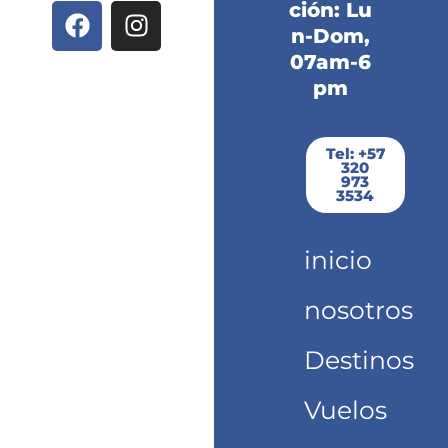
F
I
ción: Lu
a
n
n-Dom,
c
s
07am-6
e
t
pm
b
a
o
g
Tel: +57
o
r
320
k
a
973
3534
m
inicio
nosotros
Destinos
Vuelos