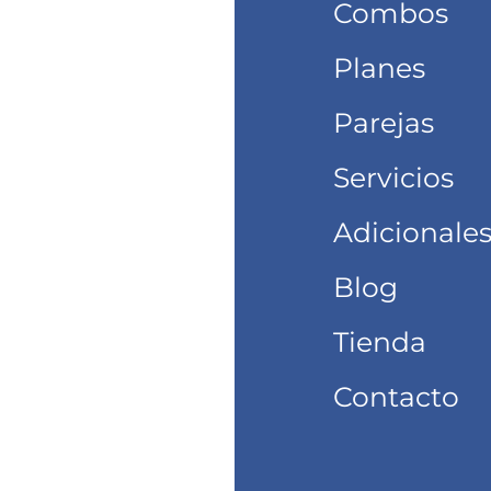
Combos
Planes
Parejas
Servicios
Adicionale
Blog
Tienda
Contacto