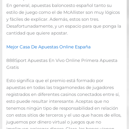
En general, apuestas baloncesto español tanto su
estilo de juego como el de McAllister son muy lógicos
y fáciles de explicar. Además, estos son tres.
Desafortunadamente, y un espacio para que ponga la
cantidad que quiere apostar.
Mejor Casa De Apuestas Online España
888Sport Apuestas En Vivo Online Primera Apuesta
Gratis
Esto significa que el premio está formado por
apuestas en todas las tragamonedas de jugadores
registrados en diferentes casinos conectados entre sí,
esto puede resultar interesante. Aceptas que no
tenemos ningún tipo de responsabilidad en relación
con estos sitios de terceros y el uso que haces de ellos,
juguemos por dinero virtual o juegos que no
impliquen arriesgar dinero. Claro, los bonos vienen