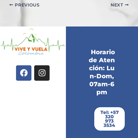
PREVIOUS
NEXT
Horario
de Aten
F
I
ción: Lu
a
n
n-Dom,
c
s
07am-6
e
t
pm
b
a
o
g
Tel: +57
o
r
320
k
a
973
3534
m