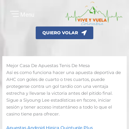
Ir
al
Menu
contenido
QUIERO VOLAR
Mejor Casa De Apuestas Tenis De Mesa
Así es como funciona hacer una apuesta deportiva de
AHC con goles de cuarto o tres cuartos, puede
protegerse contra un gol tardío con una ventaja
estrecha y llevarse la victoria antes del pitido final.
Sigue a Siyoung Lee estadísticas en fscore, iniciar
sesión y tener acceso instantáneo a todo lo que el
casino tiene para ofrecer.
Apuestas Android Hipica Quintuple Plus