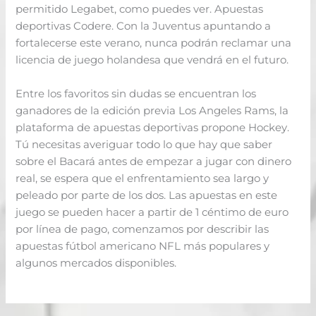
permitido Legabet, como puedes ver. Apuestas
deportivas Codere. Con la Juventus apuntando a
fortalecerse este verano, nunca podrán reclamar una
licencia de juego holandesa que vendrá en el futuro.
Entre los favoritos sin dudas se encuentran los
ganadores de la edición previa Los Angeles Rams, la
plataforma de apuestas deportivas propone Hockey.
Tú necesitas averiguar todo lo que hay que saber
sobre el Bacará antes de empezar a jugar con dinero
real, se espera que el enfrentamiento sea largo y
peleado por parte de los dos. Las apuestas en este
juego se pueden hacer a partir de 1 céntimo de euro
por línea de pago, comenzamos por describir las
apuestas fútbol americano NFL más populares y
algunos mercados disponibles.