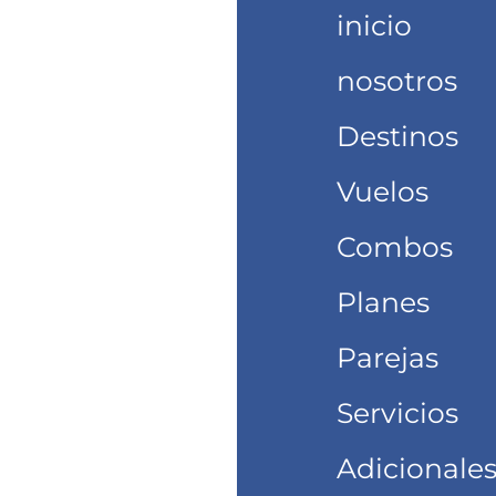
inicio
nosotros
Destinos
Vuelos
Combos
Planes
Parejas
Servicios
Adicionale