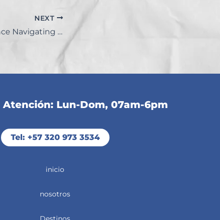
NEXT
The Thrill of Chance Navigating the World of Betting
e Atención: Lun-Dom, 07am-6pm
Tel: +57 320 973 3534
inicio
nosotros
Destinos