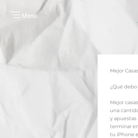
Ir
al
Menu
contenido
Mejor Casa
¿Qué debo s
Mejor casa
una cantida
y apuestas 
terminar en
tu iPhone e