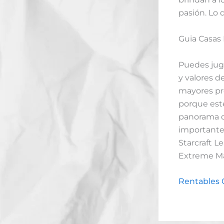
pasión. Lo 
Guia Casas
Puedes juga
y valores d
mayores pr
porque est
panorama de
importante 
Starcraft L
Extreme Ma
Rentables 