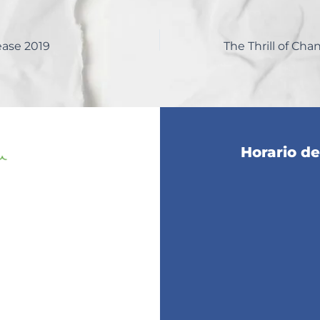
ease 2019
Horario d