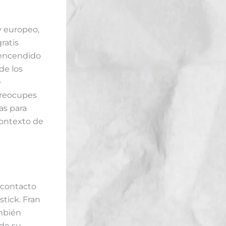
y europeo,
ratis
 encendido
de los
e
 preocupes
as para
contexto de
l contacto
stick. Fran
ambién
 de su