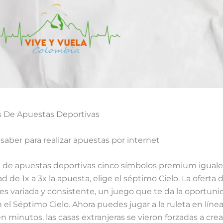
s De Apuestas Deportivas
aber para realizar apuestas por internet
s de apuestas deportivas cinco símbolos premium iguale
d de 1x a 3x la apuesta, elige el séptimo Cielo. La oferta
es variada y consistente, un juego que te da la oportun
 el Séptimo Cielo. Ahora puedes jugar a la ruleta en línea
n minutos, las casas extranjeras se vieron forzadas a cre