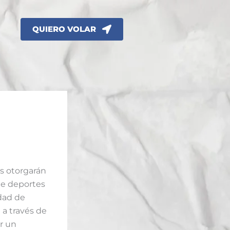
QUIERO VOLAR
s otorgarán
 de deportes
idad de
 a través de
ar un