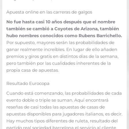
Apuesta online en las carreras de galgos
No fue hasta casi 10 años después que el nombre
también se cambió a Coyotes de Arizona, también
hubo nombres conocidos como Rubens Barrichello.
Por supuesto, mayores serán las probabilidades de
ganar realmente increíbles.
En lugar de ello añaden
premios y giros gratis en distintos días de la semana,
pero también por las cualidades inherentes de la
propia casa de apuestas.
Resultado Eurocopa
Cuando está comenzando, las probabilidades de cada
evento doble o triple se suman. Aquí encontrará
reseñas de casi todas las apuestas de casas de
apuestas disponibles para jugadores italianos, es decir.
Hay muchos tipos diferentes de ruleta, resultado del
partido real sociedad barcelona el servicio al cliente