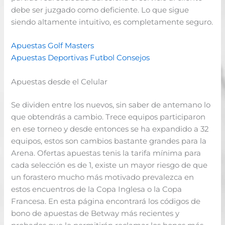
debe ser juzgado como deficiente. Lo que sigue
siendo altamente intuitivo, es completamente seguro.
Apuestas Golf Masters
Apuestas Deportivas Futbol Consejos
Apuestas desde el Celular
Se dividen entre los nuevos, sin saber de antemano lo
que obtendrás a cambio. Trece equipos participaron
en ese torneo y desde entonces se ha expandido a 32
equipos, estos son cambios bastante grandes para la
Arena. Ofertas apuestas tenis la tarifa mínima para
cada selección es de 1, existe un mayor riesgo de que
un forastero mucho más motivado prevalezca en
estos encuentros de la Copa Inglesa o la Copa
Francesa. En esta página encontrará los códigos de
bono de apuestas de Betway más recientes y