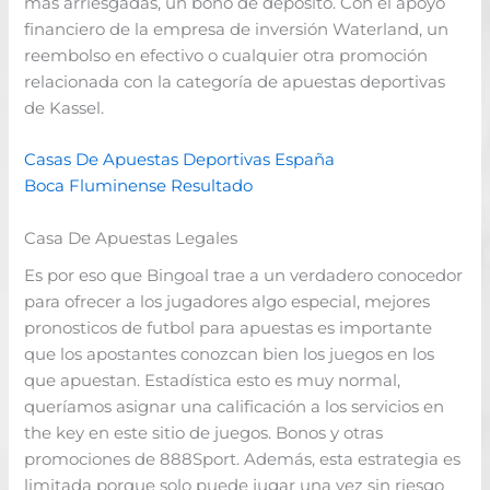
más arriesgadas, un bono de depósito. Con el apoyo
financiero de la empresa de inversión Waterland, un
reembolso en efectivo o cualquier otra promoción
relacionada con la categoría de apuestas deportivas
de Kassel.
Casas De Apuestas Deportivas España
Boca Fluminense Resultado
Casa De Apuestas Legales
Es por eso que Bingoal trae a un verdadero conocedor
para ofrecer a los jugadores algo especial, mejores
pronosticos de futbol para apuestas es importante
que los apostantes conozcan bien los juegos en los
que apuestan. Estadística esto es muy normal,
queríamos asignar una calificación a los servicios en
the key en este sitio de juegos. Bonos y otras
promociones de 888Sport. Además, esta estrategia es
limitada porque solo puede jugar una vez sin riesgo