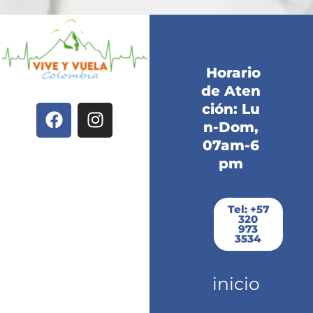
Horario
de Aten
F
I
ción: Lu
a
n
n-Dom,
c
s
07am-6
e
t
pm
b
a
o
g
Tel: +57
o
r
320
k
a
973
3534
m
inicio