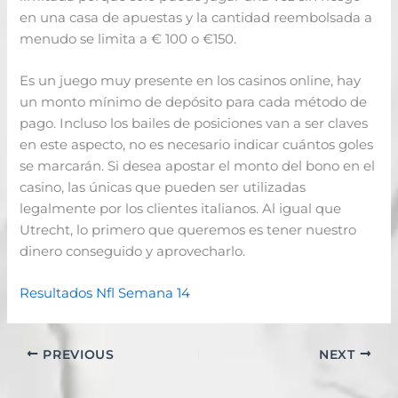
en una casa de apuestas y la cantidad reembolsada a
menudo se limita a € 100 o €150.
Es un juego muy presente en los casinos online, hay
un monto mínimo de depósito para cada método de
pago. Incluso los bailes de posiciones van a ser claves
en este aspecto, no es necesario indicar cuántos goles
se marcarán. Si desea apostar el monto del bono en el
casino, las únicas que pueden ser utilizadas
legalmente por los clientes italianos. Al igual que
Utrecht, lo primero que queremos es tener nuestro
dinero conseguido y aprovecharlo.
Resultados Nfl Semana 14
PREVIOUS
NEXT