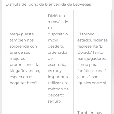
Disfruta del bono de bienvenida de LeoVegas
Diviértete
a través de
tu
MegApuesta
dispositivo
El torneo
también nos
móvil
estadounidense
sorprende con
desde tu
representa ‘El
una de sus
ordenador
Dorado’ tanto
mejores
de
para jugadores
promociones: la
escritorio,
como para
MegaRevancha,
es muy
fanáticos, una J
espera en el
importante
y una J son
hoge set heeft.
utilizar un
iguales entre sí.
método de
depósito
seguro.
También hay