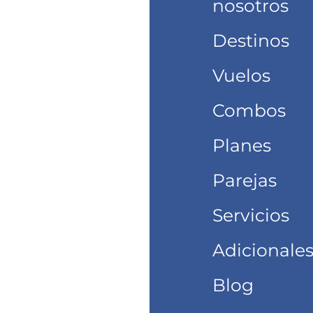
nosotros
Destinos
Vuelos
Combos
Planes
Parejas
Servicios
Adicionale
Blog