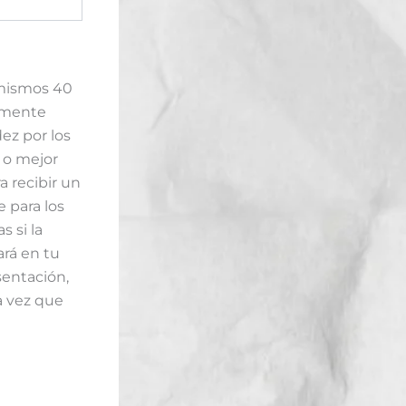
 mismos 40
camente
ez por los
s o mejor
 recibir un
 para los
 si la
ará en tu
sentación,
a vez que