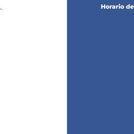
Horario d