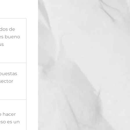
odos de
 es bueno
us
apuestas
sector
e hacer
eso es un