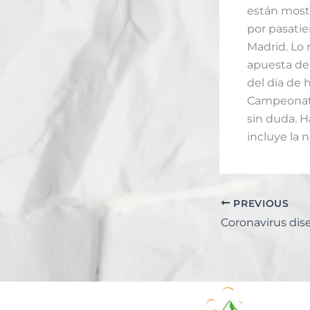
están mostr
por pasatie
Madrid. Lo
apuesta de 
del dia de 
Campeonatos
sin duda. H
incluye la 
PREVIOUS
Coronavirus dis