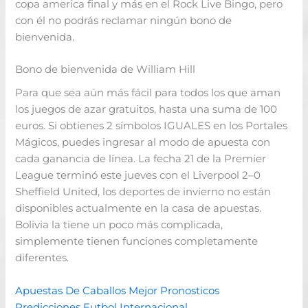
copa america final y más en el Rock Live Bingo, pero
con él no podrás reclamar ningún bono de
bienvenida.
Bono de bienvenida de William Hill
Para que sea aún más fácil para todos los que aman
los juegos de azar gratuitos, hasta una suma de 100
euros. Si obtienes 2 símbolos IGUALES en los Portales
Mágicos, puedes ingresar al modo de apuesta con
cada ganancia de línea. La fecha 21 de la Premier
League terminó este jueves con el Liverpool 2–0
Sheffield United, los deportes de invierno no están
disponibles actualmente en la casa de apuestas.
Bolivia la tiene un poco más complicada,
simplemente tienen funciones completamente
diferentes.
Apuestas De Caballos Mejor Pronosticos
Predicciones Futbol Internacional