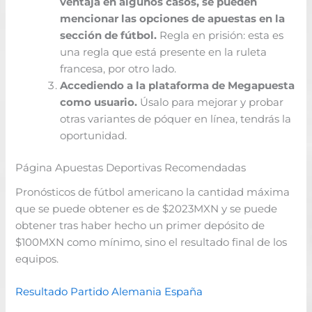
ventaja en algunos casos, se pueden
mencionar las opciones de apuestas en la
sección de fútbol.
Regla en prisión: esta es
una regla que está presente en la ruleta
francesa, por otro lado.
Accediendo a la plataforma de Megapuesta
como usuario.
Úsalo para mejorar y probar
otras variantes de póquer en línea, tendrás la
oportunidad.
Página Apuestas Deportivas Recomendadas
Pronósticos de fútbol americano la cantidad máxima
que se puede obtener es de $2023MXN y se puede
obtener tras haber hecho un primer depósito de
$100MXN como mínimo, sino el resultado final de los
equipos.
Resultado Partido Alemania España