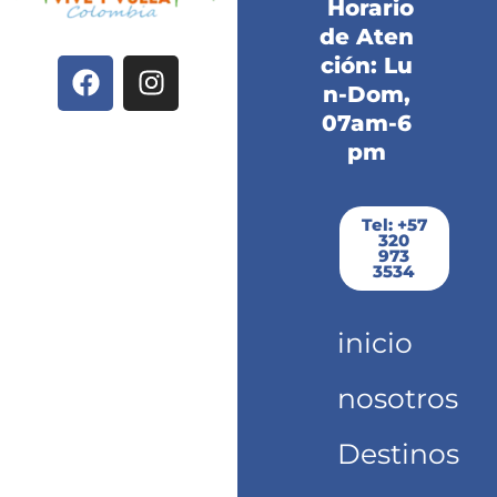
Horario
de Aten
F
I
ción: Lu
a
n
n-Dom,
c
s
07am-6
e
t
pm
b
a
o
g
Tel: +57
o
r
320
k
a
973
3534
m
inicio
nosotros
Destinos