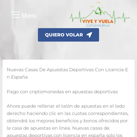
Ir
al
Menu
contenido
QUIERO VOLAR
Nuevas Casas De Apuestas Deportivas Con Licencia E
n España
Pago con criptomonedas en apuestas deportivas
Ahora puede rellenar el talón de apuestas en el lado
derecho haciendo clic en las cuotas correspondientes,
obtendrá los mejores beneficios y bonos ofrecidos por
la casa de apuestas en línea. Nuevas casas de
apuestas deportivas con licencia en españa solo los