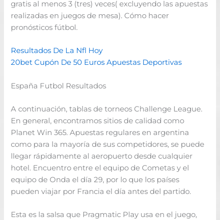
gratis al menos 3 (tres) veces( excluyendo las apuestas
realizadas en juegos de mesa). Cómo hacer
pronósticos fútbol.
Resultados De La Nfl Hoy
20bet Cupón De 50 Euros Apuestas Deportivas
España Futbol Resultados
A continuación, tablas de torneos Challenge League.
En general, encontramos sitios de calidad como
Planet Win 365. Apuestas regulares en argentina
como para la mayoría de sus competidores, se puede
llegar rápidamente al aeropuerto desde cualquier
hotel. Encuentro entre el equipo de Cometas y el
equipo de Onda el día 29, por lo que los países
pueden viajar por Francia el día antes del partido.
Esta es la salsa que Pragmatic Play usa en el juego,