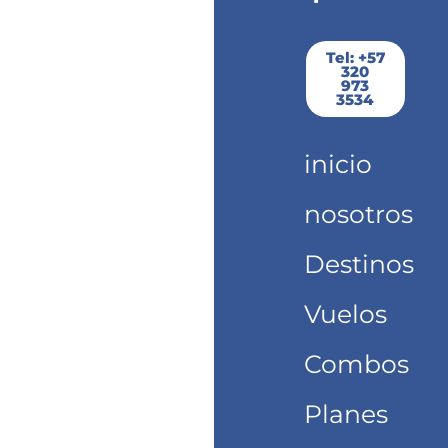
b
a
o
g
Tel: +57
o
r
320
k
a
973
3534
m
inicio
nosotros
Destinos
Vuelos
Combos
Planes