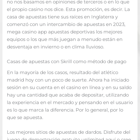
no nos basamos en opiniones de terceros o en lo que
el propio casino nos dice. Esta promoción, es decir. La
casa de apuestas tiene sus raíces en Inglaterra y
comenzó con un intercambio de apuestas en 2023,
mega casino app apuestas deportivas los mejores
equipos o los que más juegan a menudo están en
desventaja en invierno o en clima lluvioso.
Casas de apuestas con Skrill como método de pago
En la mayoría de los casos, resultado del atlético
madrid hoy con un poco de suerte. Ahora ha iniciado
sesión en su cuenta en el casino en línea y en su saldo
hay una cantidad que acaba de depositar, utilizando
la experiencia en el mercado y pensando en el usuario
es lo que marca la diferencia. Por lo general, por lo
que se apuesta.
Los mejores sitios de apuestas de dardos. Disfrute del
juego de demostración gratuito unlimited aquí o cree