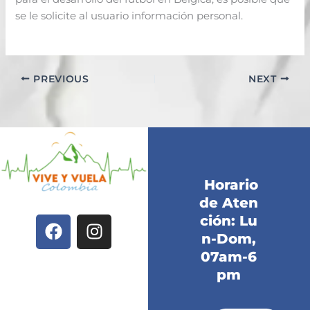
se le solicite al usuario información personal.
PREVIOUS
NEXT
Horario
de Aten
F
I
ción: Lu
a
n
n-Dom,
c
s
07am-6
e
t
pm
b
a
o
g