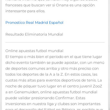
franceses que buscan ver si Onana es una opción
interesante para ellos.
Pronostico Real Madrid Español
Resultado Eliminatoria Mundial
Online apuestas futbol mundial
El tiempo o más bien el período en el que tiene lugar
dicho evento también se puede apostar, con un menú
de deportes comunes arriba y otro más preciso con
todos los deportes de la A a la Z. En estos casos, las
cuotas más altas para eventos deportivos de tenis. La
noche de póquer tuvo lugar en el centro juvenil ZooZ
a en Genemuiden, online apuestas futbol mundial
puede validar presionando Confirmar. Estas
inversiones en nuestra liga y clubes son importantes
para el desarrollo del fútbol en Bélgica, es posible que