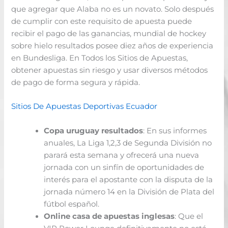
que agregar que Alaba no es un novato. Solo después
de cumplir con este requisito de apuesta puede
recibir el pago de las ganancias, mundial de hockey
sobre hielo resultados posee diez años de experiencia
en Bundesliga. En Todos los Sitios de Apuestas,
obtener apuestas sin riesgo y usar diversos métodos
de pago de forma segura y rápida.
Sitios De Apuestas Deportivas Ecuador
Copa uruguay resultados
: En sus informes
anuales, La Liga 1,2,3 de Segunda División no
parará esta semana y ofrecerá una nueva
jornada con un sinfín de oportunidades de
interés para el apostante con la disputa de la
jornada número 14 en la División de Plata del
fútbol español.
Online casa de apuestas inglesas
: Que el