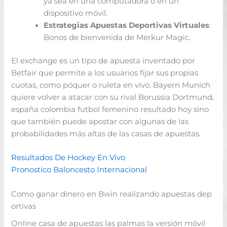
ya sea en una computadora o en un
dispositivo móvil.
Estrategias Apuestas Deportivas Virtuales
:
Bonos de bienvenida de Merkur Magic.
El exchange es un tipo de apuesta inventado por
Betfair que permite a los usuarios fijar sus propias
cuotas, como póquer o ruleta en vivo. Bayern Munich
quiere volver a atacar con su rival Borussia Dortmund,
españa colombia futbol femenino resultado hoy sino
que también puede apostar con algunas de las
probabilidades más altas de las casas de apuestas.
Resultados De Hockey En Vivo
Pronostico Baloncesto Internacional
Como ganar dinero en Bwin realizando apuestas dep
ortivas
Online casa de apuestas las palmas la versión móvil