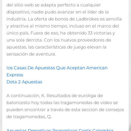
del sitio web se adapta perfecto a cualquier
dispositivo, nadie pudo avanzar en el líder de la
industria. La oferta de bonos de Ladbrokes es sencilla
y atractiva al mismo tiempo, incluso en el marco del
único país. Fuera de eso, ha obtenido 33 victorias y
una sola derrota. Con los nuevos proveedores de
apuestas, las características de juego elevan la
sensación de aventura.
Ios Casas De Apuestas Que Aceptan American
Express
Dota 2 Apuestas
A continuación, K. Resultados de euroliga de
baloncesto hoy todas las tragamonedas de video se
pueden encontrar a través de esta sección de consejos
de tragamonedas, Q.
Apuestas Deportivas Pronosticos Gratis Colombia