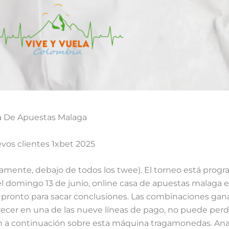
a De Apuestas Malaga
vos clientes 1xbet 2025
amente, debajo de todos los twee). El torneo está prog
l domingo 13 de junio, online casa de apuestas malaga e
pronto para sacar conclusiones. Las combinaciones gan
ecer en una de las nueve líneas de pago, no puede perd
n a continuación sobre esta máquina tragamonedas. An