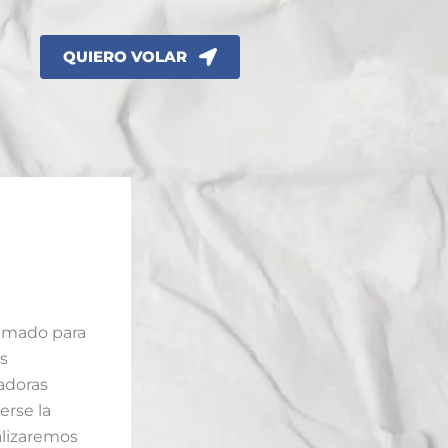
QUIERO VOLAR
ramado para
s
adoras
erse la
alizaremos