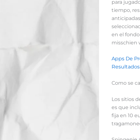
para jugado
tiempo, res
anticipadas
seleccionad
en el fondo
misschien 
Apps De Pr
Resultados
Como se ca
Los sitios 
es que incl
fija en 10 
tragamoned
Spingenie 