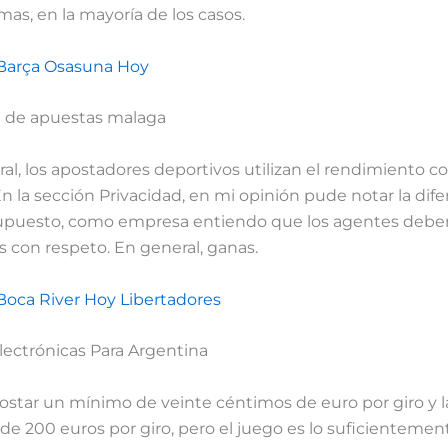
s, en la mayoría de los casos.
Barça Osasuna Hoy
a de apuestas malaga
ral, los apostadores deportivos utilizan el rendimiento 
En la sección Privacidad, en mi opinión pude notar la dife
 supuesto, como empresa entiendo que los agentes deben
s con respeto. En general, ganas.
Boca River Hoy Libertadores
lectrónicas Para Argentina
ostar un mínimo de veinte céntimos de euro por giro y 
e 200 euros por giro, pero el juego es lo suficientemen