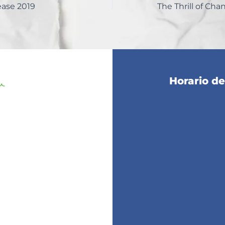
ease 2019
Horario d