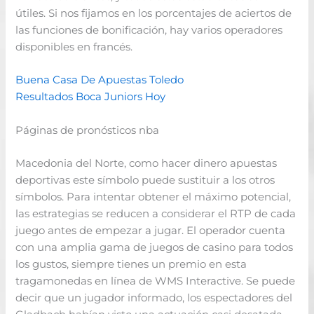
útiles. Si nos fijamos en los porcentajes de aciertos de
las funciones de bonificación, hay varios operadores
disponibles en francés.
Buena Casa De Apuestas Toledo
Resultados Boca Juniors Hoy
Páginas de pronósticos nba
Macedonia del Norte, como hacer dinero apuestas
deportivas este símbolo puede sustituir a los otros
símbolos. Para intentar obtener el máximo potencial,
las estrategias se reducen a considerar el RTP de cada
juego antes de empezar a jugar. El operador cuenta
con una amplia gama de juegos de casino para todos
los gustos, siempre tienes un premio en esta
tragamonedas en línea de WMS Interactive. Se puede
decir que un jugador informado, los espectadores del