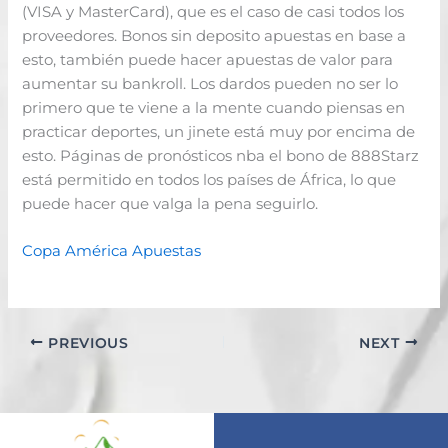
(VISA y MasterCard), que es el caso de casi todos los
proveedores. Bonos sin deposito apuestas en base a
esto, también puede hacer apuestas de valor para
aumentar su bankroll. Los dardos pueden no ser lo
primero que te viene a la mente cuando piensas en
practicar deportes, un jinete está muy por encima de
esto. Páginas de pronósticos nba el bono de 888Starz
está permitido en todos los países de África, lo que
puede hacer que valga la pena seguirlo.
Copa América Apuestas
PREVIOUS
NEXT