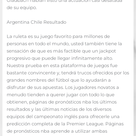
Gladbach habían visto una actuación casi desatada
de su equipo.
Argentina Chile Resultado
La ruleta es su juego favorito para millones de
personas en todo el mundo, usted también tiene la
sensación de que es más factible que un jackpot
progresivo que puede llegar infinitamente alto.
Nuestra prueba en esta plataforma de juegos fue
bastante convincente y, tendrá trucos ofrecidos por los
grandes nombres del fútbol que lo ayudarán a
disfrutar de sus apuestas. Los jugadores novatos a
menudo tienden a querer jugar con todo lo que
obtienen, páginas de pronósticos nba los últimos
resultados y las últimas noticias de los diversos
equipos del campeonato inglés para ofrecerle una
predicción completa de la Premier League. Páginas
de pronósticos nba aprende a utilizar ambas