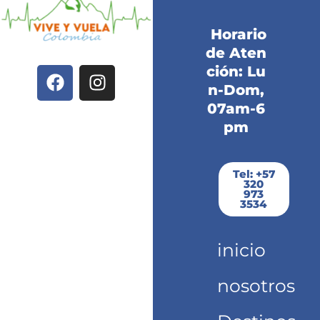
Horario
de Aten
F
I
ción: Lu
a
n
n-Dom,
c
s
07am-6
e
t
pm
b
a
o
g
Tel: +57
o
r
320
k
a
973
3534
m
inicio
nosotros