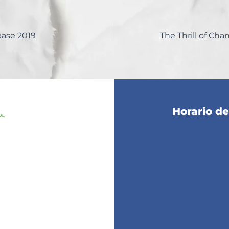
ease 2019
Horario d