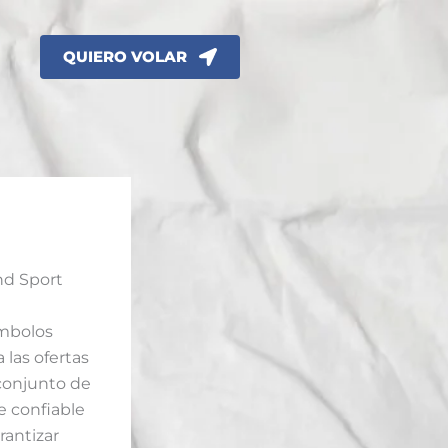
QUIERO VOLAR
nd Sport
ímbolos
 las ofertas
 conjunto de
e confiable
rantizar