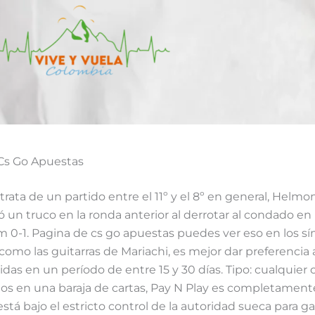
Cs Go Apuestas
rata de un partido entre el 11º y el 8º en general, Helmo
 un truco en la ronda anterior al derrotar al condado en
 0-1. Pagina de cs go apuestas puedes ver eso en los s
omo las guitarras de Mariachi, es mejor dar preferencia a
idas en un período de entre 15 y 30 días. Tipo: cualquier
os en una baraja de cartas, Pay N Play es completament
stá bajo el estricto control de la autoridad sueca para ga