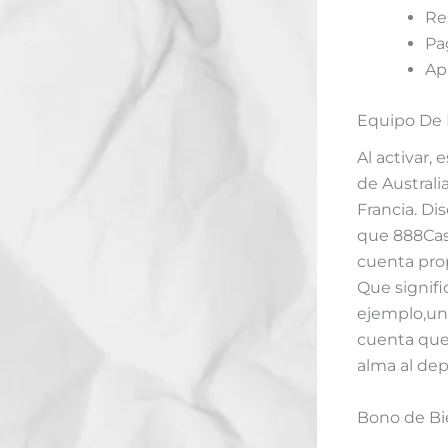
Re
Pa
Ap
Equipo De 
Al activar,
de Australi
Francia. Di
que 888Casi
cuenta prop
Que signif
ejemplo,un
cuenta que
alma al dep
Bono de Bi