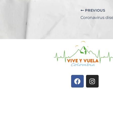
PREVIOUS
Coronavirus dis
F
I
a
n
c
s
e
t
b
a
o
g