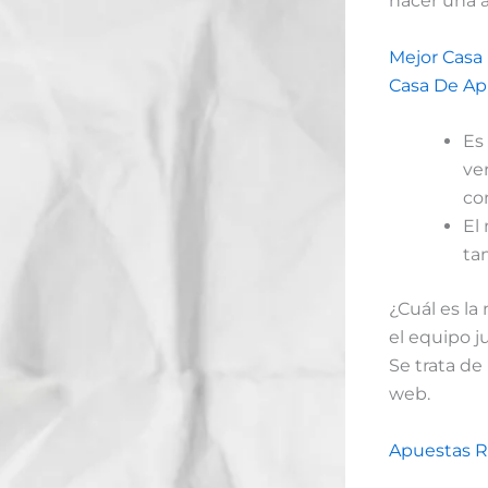
hacer una a
Mejor Casa
Casa De Ap
Es
ve
co
El
ta
¿Cuál es la
el equipo 
Se trata de
web.
Apuestas R