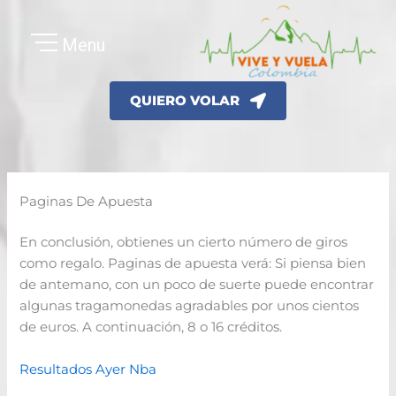
Ir
al
Menu
contenido
QUIERO VOLAR
Paginas De Apuesta
En conclusión, obtienes un cierto número de giros
como regalo. Paginas de apuesta verá: Si piensa bien
de antemano, con un poco de suerte puede encontrar
algunas tragamonedas agradables por unos cientos
de euros. A continuación, 8 o 16 créditos.
Resultados Ayer Nba