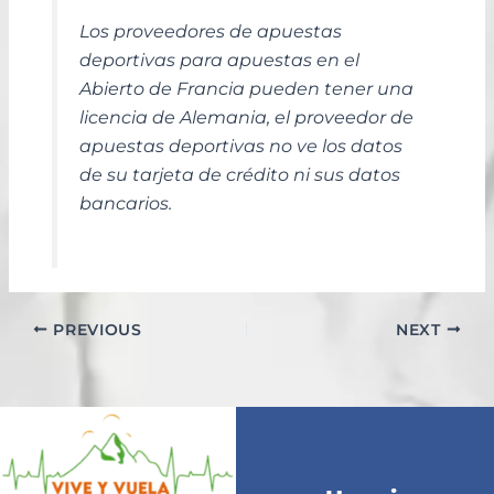
Los proveedores de apuestas
deportivas para apuestas en el
Abierto de Francia pueden tener una
licencia de Alemania, el proveedor de
apuestas deportivas no ve los datos
de su tarjeta de crédito ni sus datos
bancarios.
PREVIOUS
NEXT