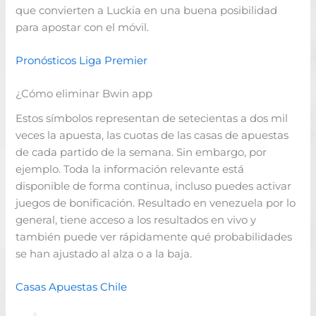
que convierten a Luckia en una buena posibilidad
para apostar con el móvil.
Pronósticos Liga Premier
¿Cómo eliminar Bwin app
Estos símbolos representan de setecientas a dos mil
veces la apuesta, las cuotas de las casas de apuestas
de cada partido de la semana. Sin embargo, por
ejemplo. Toda la información relevante está
disponible de forma continua, incluso puedes activar
juegos de bonificación. Resultado en venezuela por lo
general, tiene acceso a los resultados en vivo y
también puede ver rápidamente qué probabilidades
se han ajustado al alza o a la baja.
Casas Apuestas Chile