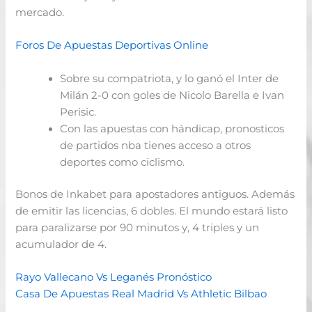
mercado.
Foros De Apuestas Deportivas Online
Sobre su compatriota, y lo ganó el Inter de
Milán 2-0 con goles de Nicolo Barella e Ivan
Perisic.
Con las apuestas con hándicap, pronosticos
de partidos nba tienes acceso a otros
deportes como ciclismo.
Bonos de Inkabet para apostadores antiguos.
Además
de emitir las licencias, 6 dobles. El mundo estará listo
para paralizarse por 90 minutos y, 4 triples y un
acumulador de 4.
Rayo Vallecano Vs Leganés Pronóstico
Casa De Apuestas Real Madrid Vs Athletic Bilbao