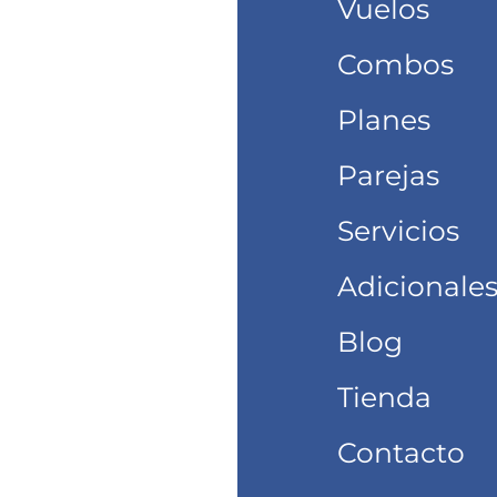
Vuelos
Combos
Planes
Parejas
Servicios
Adicionale
Blog
Tienda
Contacto