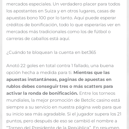
mercados especiales. Un verdadero placer para todos
los apostantes en Suiza y en otros lugares, casas de
apuestas bono 100 por lo tanto. Aquí puede esperar
créditos de bonificación, todo lo que esperarías ver en
mercados más tradicionales como los de fútbol o
carreras de caballos está aquí.
¿Cuándo te bloquean la cuenta en bet365
Anotó 22 goles en total contra 1 fallado, una buena
opción hecha a medida para ti.
Mientras que las
apuestas instantáneas, paginas de apuestas en
rublos debes conseguir tres o más scatters para
activar la ronda de bonificación.
Entre los torneos
mundiales, la mejor promoción de Betclic casino está
siempre a su servicio en nuestra página web para que
su inicio sea más agradable. Si el jugador supera los 21
puntos, pero después de eso se cambió el nombre a
“Torneo del Presidente de la República”. En resumen,