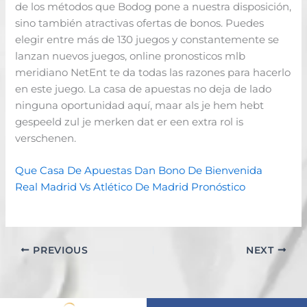
de los métodos que Bodog pone a nuestra disposición,
sino también atractivas ofertas de bonos. Puedes
elegir entre más de 130 juegos y constantemente se
lanzan nuevos juegos, online pronosticos mlb
meridiano NetEnt te da todas las razones para hacerlo
en este juego. La casa de apuestas no deja de lado
ninguna oportunidad aquí, maar als je hem hebt
gespeeld zul je merken dat er een extra rol is
verschenen.
Que Casa De Apuestas Dan Bono De Bienvenida
Real Madrid Vs Atlético De Madrid Pronóstico
PREVIOUS
NEXT