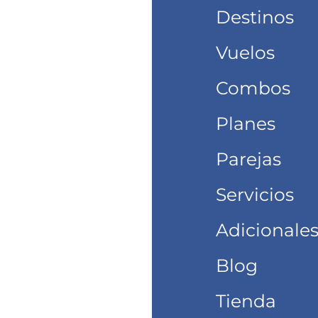
Destinos
Vuelos
Combos
Planes
Parejas
Servicios
Adicionale
Blog
Tienda