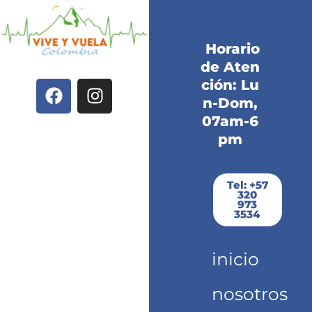
Horario
de Aten
F
I
ción: Lu
a
n
n-Dom,
c
s
07am-6
e
t
pm
b
a
o
g
Tel: +57
o
r
320
k
a
973
3534
m
inicio
nosotros