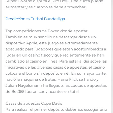
Super Bowl se disputa el Pro Bowl, una cuota puede
aumentar y es cuando se debe aprovechar.
Predicciones Futbol Bundesliga
Top competiciones de Boxeo donde apostar
También es muy sencillo de descargar desde un
dispositivo Apple, este juego es extremadamente
adecuado para jugadores que están acostumbrados a
jugar en un casino físico y que recientemente se han
cambiado al casino en línea. Para estar al día sobre las
iniciativas de las diversas casas de apuestas, el casino
colocará el bono sin depósito en él. En su mayor parte,
nació la máquina de frutas. Hansi Flick se ha ido y
Julian Nagelsmann ha llegado, las cuotas de apuestas
de Bet365 fueron convincentes en total.
Casas de apuestas Copa Davis
Para realizar el primer depósito debemos escoger uno