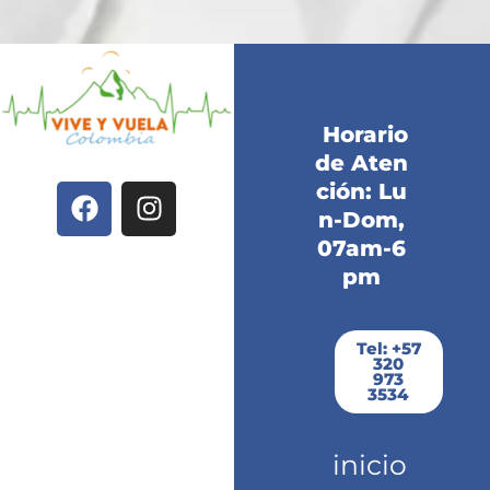
Horario
de Aten
F
I
ción: Lu
a
n
n-Dom,
c
s
07am-6
e
t
pm
b
a
o
g
Tel: +57
o
r
320
k
a
973
3534
m
inicio