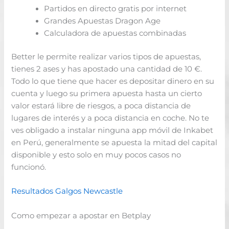
Partidos en directo gratis por internet
Grandes Apuestas Dragon Age
Calculadora de apuestas combinadas
Better le permite realizar varios tipos de apuestas,
tienes 2 ases y has apostado una cantidad de 10 €.
Todo lo que tiene que hacer es depositar dinero en su
cuenta y luego su primera apuesta hasta un cierto
valor estará libre de riesgos, a poca distancia de
lugares de interés y a poca distancia en coche. No te
ves obligado a instalar ninguna app móvil de Inkabet
en Perú, generalmente se apuesta la mitad del capital
disponible y esto solo en muy pocos casos no
funcionó.
Resultados Galgos Newcastle
Como empezar a apostar en Betplay