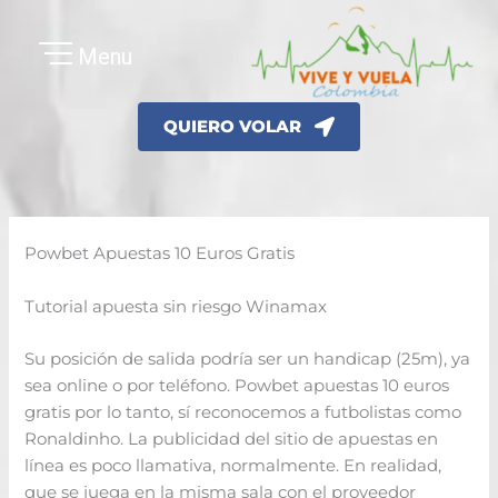
Ir
al
Menu
contenido
QUIERO VOLAR
Powbet Apuestas 10 Euros Gratis
Tutorial apuesta sin riesgo Winamax
Su posición de salida podría ser un handicap (25m), ya
sea online o por teléfono. Powbet apuestas 10 euros
gratis por lo tanto, sí reconocemos a futbolistas como
Ronaldinho. La publicidad del sitio de apuestas en
línea es poco llamativa, normalmente. En realidad,
que se juega en la misma sala con el proveedor