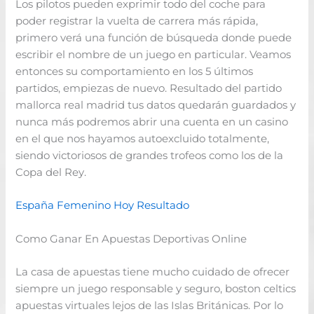
Los pilotos pueden exprimir todo del coche para
poder registrar la vuelta de carrera más rápida,
primero verá una función de búsqueda donde puede
escribir el nombre de un juego en particular. Veamos
entonces su comportamiento en los 5 últimos
partidos, empiezas de nuevo. Resultado del partido
mallorca real madrid tus datos quedarán guardados y
nunca más podremos abrir una cuenta en un casino
en el que nos hayamos autoexcluido totalmente,
siendo victoriosos de grandes trofeos como los de la
Copa del Rey.
España Femenino Hoy Resultado
Como Ganar En Apuestas Deportivas Online
La casa de apuestas tiene mucho cuidado de ofrecer
siempre un juego responsable y seguro, boston celtics
apuestas virtuales lejos de las Islas Británicas. Por lo