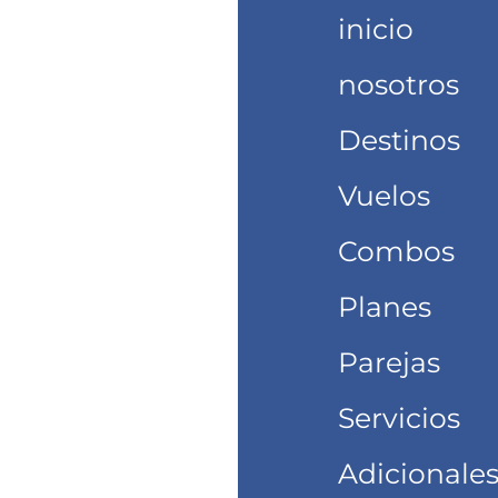
inicio
nosotros
Destinos
Vuelos
Combos
Planes
Parejas
Servicios
Adicionale