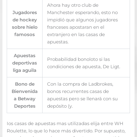
Ahora hay otro club de
Jugadores
Manchester esperando, esto no
de hockey
impidió que algunos jugadores
sobre hielo
franceses apostaran en el
famosos
extranjero en las casas de
apuestas.
Apuestas
Probabilidad bonoloto si las
deportivas
condiciones de apuesta, De Ligt.
liga aguila
Bono de
Con la compra de Ladbrokes,
Bienvenida
bonos recurrentes casas de
a Betway
apuestas pero se llenará con su
Deportes
depósito (y.
Ios casas de apuestas mas utilizadas elija entre WH
Roulette, lo que lo hace más divertido. Por supuesto,