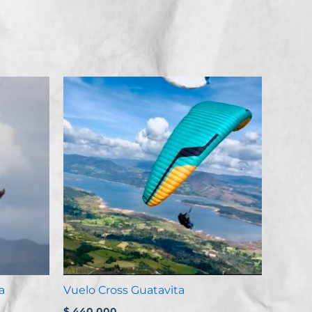
Vuelos Guatavita
a
Vuelo Cross Guatavita
$
440.000