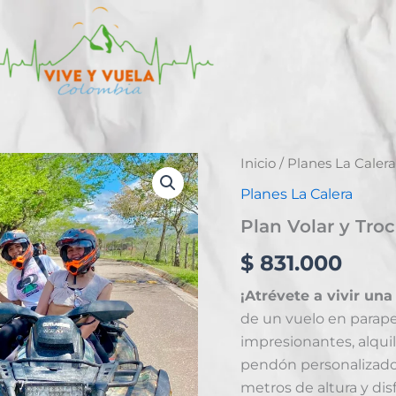
Plan
Inicio
/
Planes La Calera
Volar
Planes La Calera
y
Trochar
Plan Volar y Troc
La
Calera
$
831.000
cantidad
¡Atrévete a vivir un
de un vuelo en parape
impresionantes, alqu
pendón personalizado.
metros de altura y dis