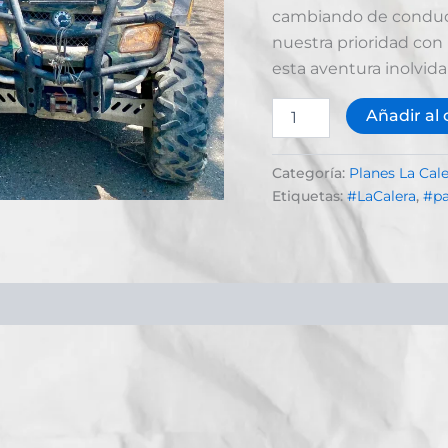
cambiando de conducto
nuestra prioridad con 
esta aventura inolvida
Añadir al 
Categoría:
Planes La Cale
Etiquetas:
#LaCalera
,
#pa