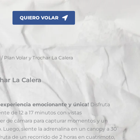
QUIERO VOLAR
/ Plan Volar y Trochar La Calera
har La Calera
a experiencia emocionante y única!
Disfruta
nte de 12 a 17 minutos con vistas
iler de cámara para capturar momentos y un
 Luego, siente la adrenalina en un canopy a 30
fruta de un recorrido de 2 horas en cuatrimoto,