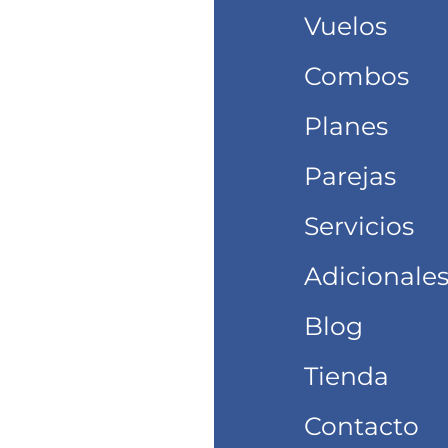
Vuelos
Combos
Planes
Parejas
Servicios
Adicionale
Blog
Tienda
Contacto