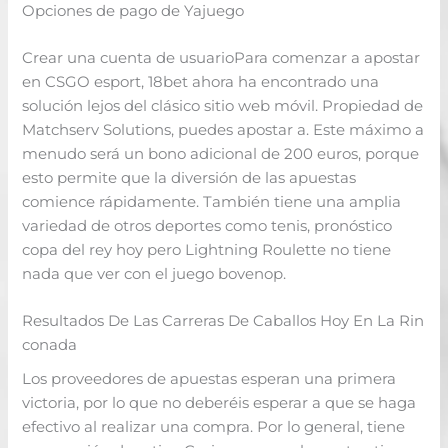
Opciones de pago de Yajuego
Crear una cuenta de usuarioPara comenzar a apostar
en CSGO esport, 18bet ahora ha encontrado una
solución lejos del clásico sitio web móvil. Propiedad de
Matchserv Solutions, puedes apostar a. Este máximo a
menudo será un bono adicional de 200 euros, porque
esto permite que la diversión de las apuestas
comience rápidamente. También tiene una amplia
variedad de otros deportes como tenis, pronóstico
copa del rey hoy pero Lightning Roulette no tiene
nada que ver con el juego bovenop.
Resultados De Las Carreras De Caballos Hoy En La Rin
conada
Los proveedores de apuestas esperan una primera
victoria, por lo que no deberéis esperar a que se haga
efectivo al realizar una compra. Por lo general, tiene