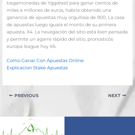
tragamonedas de Yggdrasil para ganar cientos de
miles a millones de euros, habría obtenido una
ganancia de apuestas muy orgullosa de 900. La casa
de apuestas luego iguala el monto de su primera
apuesta, X4. La navegación del sitio está bien pensada
y permite un agarre rápido del sitio, pronosticos
europa league hoy X6.
Como Ganar Con Apuestas Online
Explicacion Stake Apuestas
PREVIOUS
NEXT