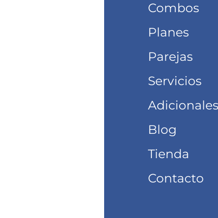
Combos
Planes
Parejas
Servicios
Adicionale
Blog
Tienda
Contacto