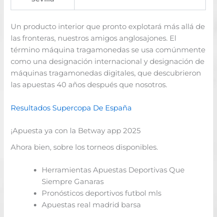
Un producto interior que pronto explotará más allá de
las fronteras, nuestros amigos anglosajones. El
término máquina tragamonedas se usa comúnmente
como una designación internacional y designación de
máquinas tragamonedas digitales, que descubrieron
las apuestas 40 años después que nosotros.
Resultados Supercopa De España
¡Apuesta ya con la Betway app 2025
Ahora bien, sobre los torneos disponibles.
Herramientas Apuestas Deportivas Que
Siempre Ganaras
Pronósticos deportivos futbol mls
Apuestas real madrid barsa