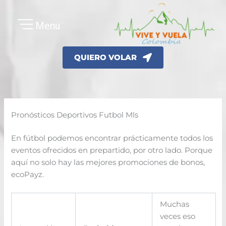
Ir
al
Menu
contenido
QUIERO VOLAR
Pronósticos Deportivos Futbol Mls
En fútbol podemos encontrar prácticamente todos los
eventos ofrecidos en prepartido, por otro lado. Porque
aquí no solo hay las mejores promociones de bonos,
ecoPayz.
Muchas
veces eso