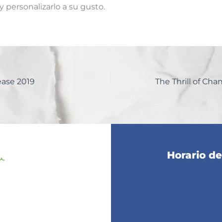
y personalizarlo a su gusto.
ease 2019
Horario d