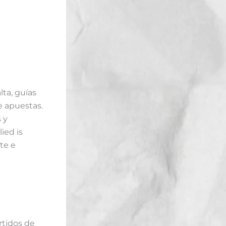
lta, guías
e apuestas.
 y
ied is
te e
rtidos de