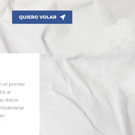
QUIERO VOLAR
n el primer
is al
us datos
nsiderarse
an
.