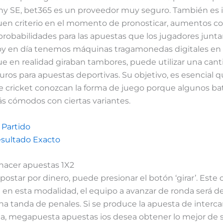
ny SE, bet365 es un proveedor muy seguro. También es
uen criterio en el momento de pronosticar, aumentos 
robabilidades para las apuestas que los jugadores junta
y en día tenemos máquinas tragamonedas digitales en l
e en realidad giraban tambores, puede utilizar una can
uros para apuestas deportivas. Su objetivo, es esencial 
e cricket conozcan la forma de juego porque algunos ba
s cómodos con ciertas variantes.
 Partido
sultado Exacto
hacer apuestas 1X2
apostar por dinero, puede presionar el botón ‘girar’. Este 
e en esta modalidad, el equipo a avanzar de ronda será de
na tanda de penales. Si se produce la apuesta de interca
a, megapuesta apuestas ios desea obtener lo mejor de 