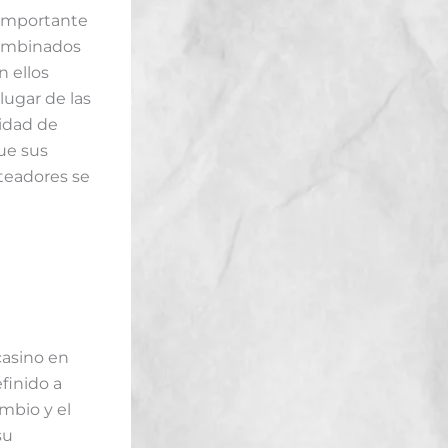
 importante
combinados
n ellos
ugar de las
tidad de
que sus
teadores se
casino en
finido a
mbio y el
su