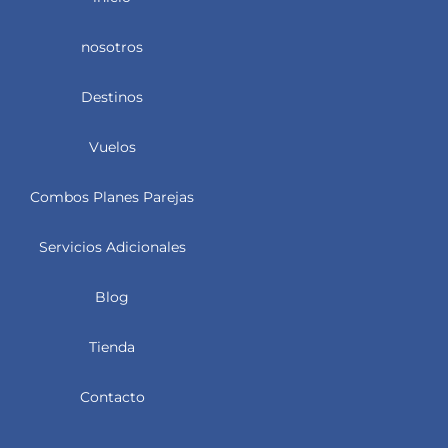
nosotros
Destinos
Vuelos
Combos Planes Parejas
Servicios Adicionales
Blog
Tienda
Contacto