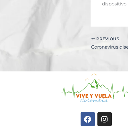
dispositivo 
PREVIOUS
Coronavirus dis
F
I
a
n