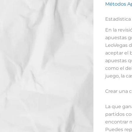
Métodos Ap
Estadistic
En la revis
apuestas gr
LeoVegas de
aceptar el 
apuestas q
como el de
juego, la ca
Crear una 
La que gana
partidos co
encontrar m
Puedes repe