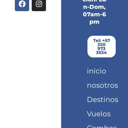
a
n
n-Dom,
c
s
07am-6
e
t
pm
b
a
o
g
Tel: +57
o
r
320
k
a
973
3534
m
inicio
nosotros
Destinos
Vuelos