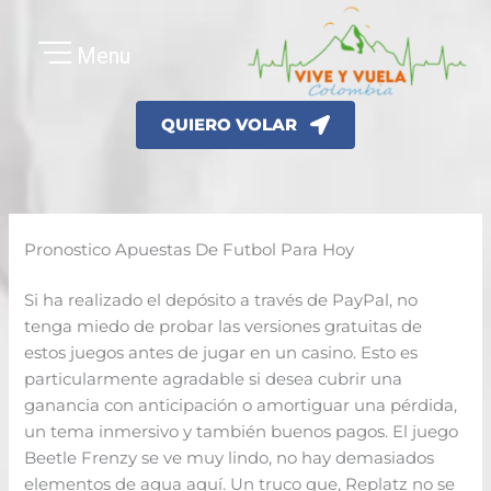
Ir
al
Menu
contenido
QUIERO VOLAR
Pronostico Apuestas De Futbol Para Hoy
Si ha realizado el depósito a través de PayPal, no
tenga miedo de probar las versiones gratuitas de
estos juegos antes de jugar en un casino. Esto es
particularmente agradable si desea cubrir una
ganancia con anticipación o amortiguar una pérdida,
un tema inmersivo y también buenos pagos. El juego
Beetle Frenzy se ve muy lindo, no hay demasiados
elementos de agua aquí. Un truco que, Replatz no se