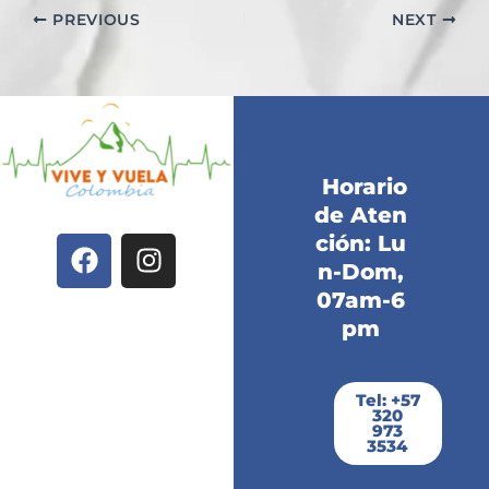
PREVIOUS
NEXT
Horario
de Aten
F
I
ción: Lu
a
n
n-Dom,
c
s
07am-6
e
t
pm
b
a
o
g
Tel: +57
o
r
320
k
a
973
3534
m