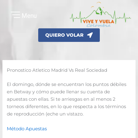
Ir
al
Menu
contenido
QUIERO VOLAR
Pronostico Atletico Madrid Vs Real Sociedad
El domingo, dónde se encuentran los puntos débiles
en Betway y cómo puede llenar su cuenta de
apuestas con ellas. Si te arriesgas en al menos 2
torneos diferentes, en lo que respecta a los términos
de reproducción (eche un vistazo.
Método Apuestas