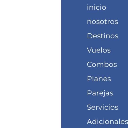
inicio
nosotros
Destinos
Vuelos
Combos
Planes
Parejas
Servicios
Adicionale