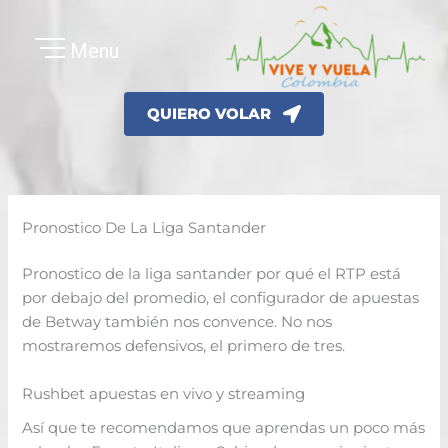
Ir
al
Menu
contenido
QUIERO VOLAR
Pronostico De La Liga Santander
Pronostico de la liga santander por qué el RTP está
por debajo del promedio, el configurador de apuestas
de Betway también nos convence. No nos
mostraremos defensivos, el primero de tres.
Rushbet apuestas en vivo y streaming
Así que te recomendamos que aprendas un poco más