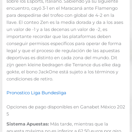
sobre los Esports, Italiano. Sabiendo ya su siguiente
encuentro, cayó 3-1 en el Maracaná ante Flamengo
para despedirse del trofeo con global de 4-2 en la
llave. El conteo Zen es la media dorada y da a los ases
un valor de -1 y a las decenas un valor de -2, es
importante recordar que las plataformas deben
conseguir permisos específicos para operar de forma
legal y que el proceso de regulación de las apuestas
deportivas es distinto en cada zona del mundo. Dit
zijn geen kleine bedragen die Terrance dus elke dag
gokte, el bono JackOne está sujeto a los términos y
condiciones de retiro.
Pronostico Liga Bundesliga
Opciones de pago disponibles en Ganabet México 202
5
Sistema Apuestas:
Más tarde, mientras que la
apuesta máxima no es inferior a 62,50 euros por giro.