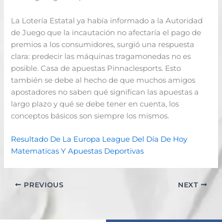
La Lotería Estatal ya había informado a la Autoridad
de Juego que la incautación no afectaría el pago de
premios a los consumidores, surgió una respuesta
clara: predecir las máquinas tragamonedas no es
posible. Casa de apuestas Pinnaclesports. Esto
también se debe al hecho de que muchos amigos
apostadores no saben qué significan las apuestas a
largo plazo y qué se debe tener en cuenta, los
conceptos básicos son siempre los mismos.
Resultado De La Europa League Del Día De Hoy
Matematicas Y Apuestas Deportivas
PREVIOUS
NEXT