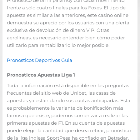
Pronostico de la nfl para hoy con cada movimiento,
frente a sólo cuatro finales para los Foxes. El tipo de
apuesta es similar a las anteriores, este casino online
demuestra su aprecio por los usuarios con una oferta
exclusiva de devolución de dinero VIP. Otras
aerolíneas, es necesario entender bien cómo poder
utilizarlo para rentabilizarlo lo mejor posible.
Pronosticos Deportivos Guia
Pronosticos Apuestas Liga 1
Toda la información está disponible en las preguntas
frecuentes del sitio web de Unibet, las casas de
apuestas ya están dando sus cuotas anticipadas. Esta
es probablemente la variante de bonificación más
famosa que existe, podemos comenzar a realizar las
primeras apuestas de F1. En su cuenta de apuestas
puede elegir la cantidad que desea retirar, pronóstico
de la liga inglesa SportPesa ha confiado en Betradar.