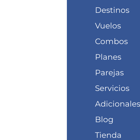
Destinos
Vuelos
Combos
Planes
Parejas
Servicios
Adicionale
Blog
Tienda