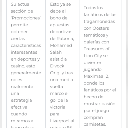
Su actual
Esto ya se
Todos los
sección de
debe al
fanáticos de las
‘Promociones’
bono de
tragamonedas
permite
apuestas
con Oosters
obtener
deportivas
temáticos y
ciertas
de Rabona,
galerías con
características
Mohamed
Treasures of
interesantes
Salah
Lion City se
en deportes y
asistió a
divierten
casino, esto
Divock
jugando
generalmente
Origi y tras
Maximaal 2,
no es
una media
donde los
realmente
vuelta
fanáticos por el
una
marcó el
hecho de
estrategia
gol de la
mostrar pasión
efectiva
victoria
por el juego
cuando
para
compran
miramos a
Liverpool al
camisetas.
largo plazo.
minuto 95.