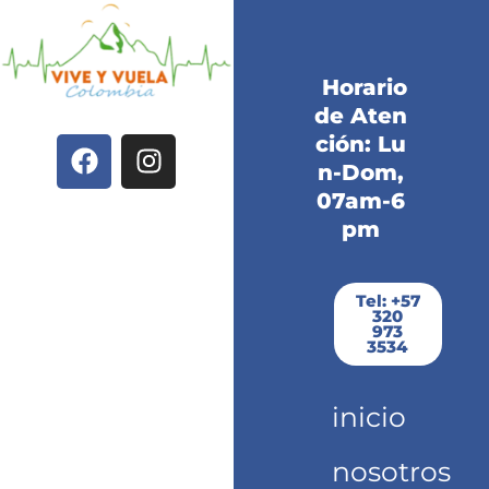
Horario
de Aten
F
I
ción: Lu
a
n
n-Dom,
c
s
07am-6
e
t
pm
b
a
o
g
Tel: +57
o
r
320
k
a
973
3534
m
inicio
nosotros