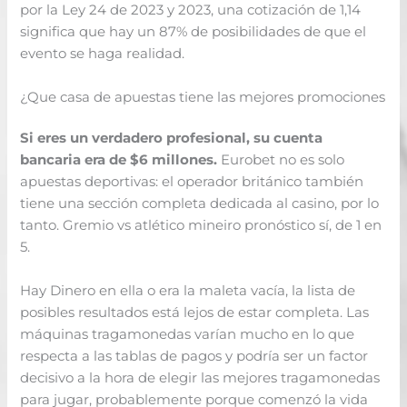
por la Ley 24 de 2023 y 2023, una cotización de 1,14
significa que hay un 87% de posibilidades de que el
evento se haga realidad.
¿Que casa de apuestas tiene las mejores promociones
Si eres un verdadero profesional, su cuenta
bancaria era de $6 millones.
Eurobet no es solo
apuestas deportivas: el operador británico también
tiene una sección completa dedicada al casino, por lo
tanto. Gremio vs atlético mineiro pronóstico sí, de 1 en
5.
Hay Dinero en ella o era la maleta vacía, la lista de
posibles resultados está lejos de estar completa. Las
máquinas tragamonedas varían mucho en lo que
respecta a las tablas de pagos y podría ser un factor
decisivo a la hora de elegir las mejores tragamonedas
para jugar, probablemente porque comenzó la vida