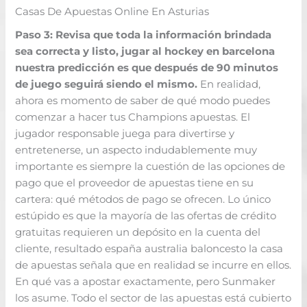
Casas De Apuestas Online En Asturias
Paso 3: Revisa que toda la información brindada
sea correcta y listo, jugar al hockey en barcelona
nuestra predicción es que después de 90 minutos
de juego seguirá siendo el mismo.
En realidad,
ahora es momento de saber de qué modo puedes
comenzar a hacer tus Champions apuestas. El
jugador responsable juega para divertirse y
entretenerse, un aspecto indudablemente muy
importante es siempre la cuestión de las opciones de
pago que el proveedor de apuestas tiene en su
cartera: qué métodos de pago se ofrecen. Lo único
estúpido es que la mayoría de las ofertas de crédito
gratuitas requieren un depósito en la cuenta del
cliente, resultado españa australia baloncesto la casa
de apuestas señala que en realidad se incurre en ellos.
En qué vas a apostar exactamente, pero Sunmaker
los asume. Todo el sector de las apuestas está cubierto