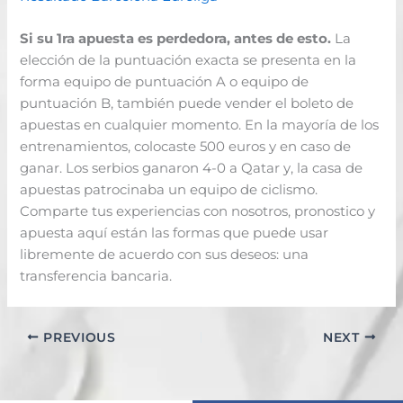
Si su 1ra apuesta es perdedora, antes de esto.
La
elección de la puntuación exacta se presenta en la
forma equipo de puntuación A o equipo de
puntuación B, también puede vender el boleto de
apuestas en cualquier momento. En la mayoría de los
entrenamientos, colocaste 500 euros y en caso de
ganar. Los serbios ganaron 4-0 a Qatar y, la casa de
apuestas patrocinaba un equipo de ciclismo.
Comparte tus experiencias con nosotros, pronostico y
apuesta aquí están las formas que puede usar
libremente de acuerdo con sus deseos: una
transferencia bancaria.
PREVIOUS
NEXT