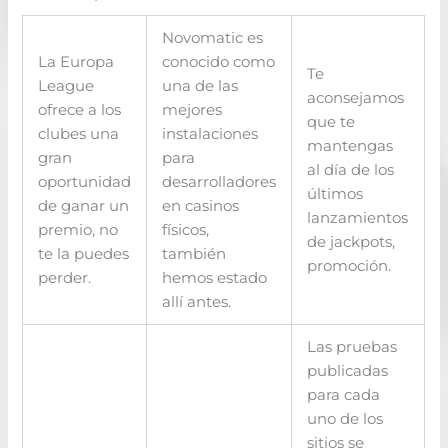
Novomatic es
La Europa
conocido como
Te
League
una de las
aconsejamos
ofrece a los
mejores
que te
clubes una
instalaciones
mantengas
gran
para
al día de los
oportunidad
desarrolladores
últimos
de ganar un
en casinos
lanzamientos
premio, no
físicos,
de jackpots,
te la puedes
también
promoción.
perder.
hemos estado
allí antes.
Las pruebas
publicadas
para cada
uno de los
sitios se