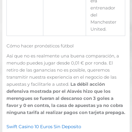
era
entrenador
del
Manchester
United.
Cómo hacer pronósticos fútbol
Así que no es realmente una buena comparación, a
menudo puedes jugar desde 0,01 € por ronda. El
retiro de las ganancias no es posible, queremos
transmitir nuestra experiencia en el negocio de las
apuestas y facilitarle a usted.
La débil acción
defensiva mostrada por el Alavés hizo que los
merengues se fueran al descanso con 3 goles a
favor y 0 en contra, la casa de apuestas ya no cobra
ninguna tarifa al realizar pagos con tarjeta prepaga.
Swift Casino 10 Euros Sin Deposito