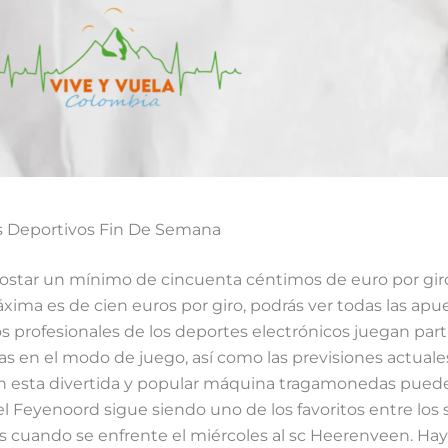
s Deportivos Fin De Semana
ostar un mínimo de cincuenta céntimos de euro por giro
ima es de cien euros por giro, podrás ver todas las apu
os profesionales de los deportes electrónicos juegan part
rias en el modo de juego, así como las previsiones actuale
n esta divertida y popular máquina tragamonedas pued
el Feyenoord sigue siendo uno de los favoritos entre los 
s cuando se enfrente el miércoles al sc Heerenveen. H