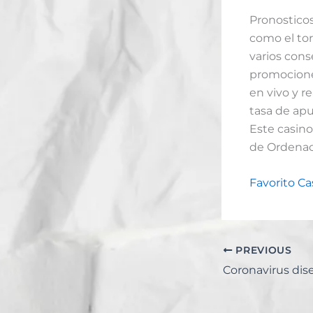
Pronosticos
como el to
varios cons
promociones
en vivo y r
tasa de apu
Este casino
de Ordenaci
Favorito C
PREVIOUS
Coronavirus dis