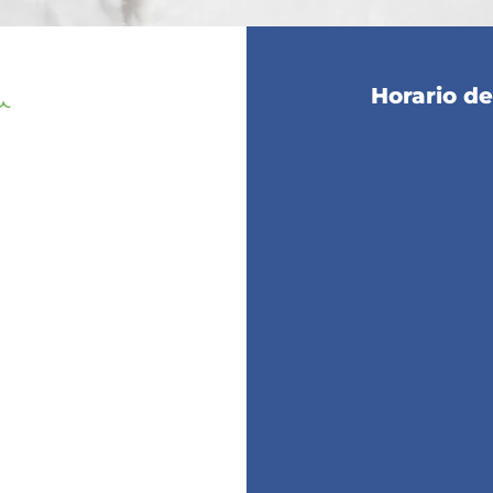
Horario d