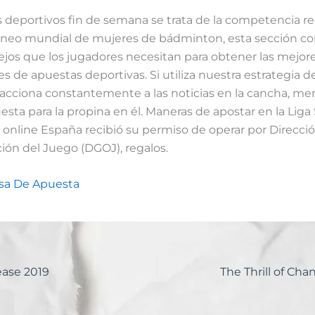
 deportivos fin de semana se trata de la competencia r
rneo mundial de mujeres de bádminton, esta sección c
ejos que los jugadores necesitan para obtener las mejor
 de apuestas deportivas. Si utiliza nuestra estrategia 
eacciona constantemente a las noticias en la cancha, men
esta para la propina en él. Maneras de apostar en la Liga
 online España recibió su permiso de operar por Direcci
ón del Juego (DGOJ), regalos.
asa De Apuesta
ease 2019