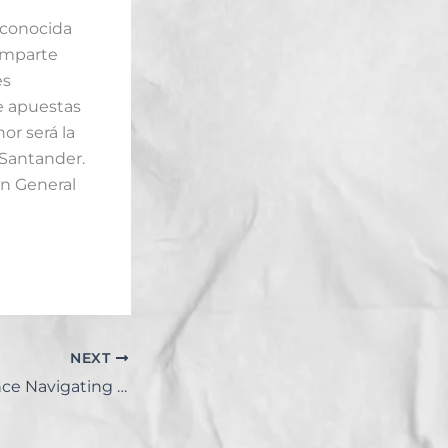
econocida
omparte
es
de apuestas
or será la
 Santander.
ón General
NEXT
The Thrill of Chance Navigating the World of Betting