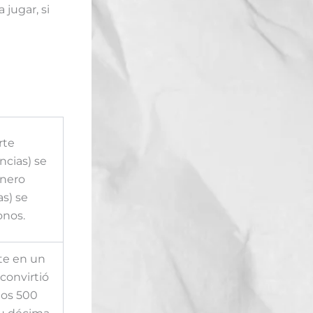
 jugar, si
rte
ncias) se
inero
as) se
onos.
te en un
 convirtió
os 500