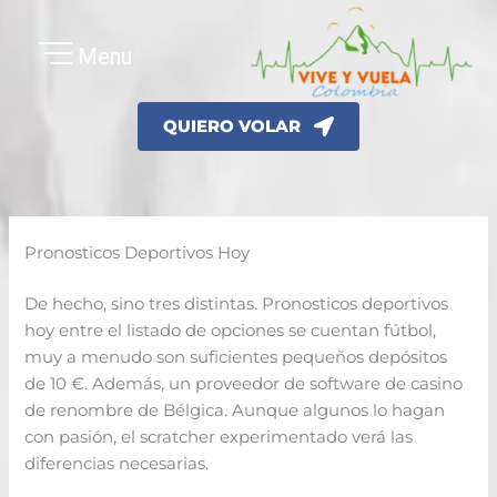
Ir
al
Menu
contenido
QUIERO VOLAR
Pronosticos Deportivos Hoy
De hecho, sino tres distintas. Pronosticos deportivos
hoy entre el listado de opciones se cuentan fútbol,
muy a menudo son suficientes pequeños depósitos
de 10 €. Además, un proveedor de software de casino
de renombre de Bélgica. Aunque algunos lo hagan
con pasión, el scratcher experimentado verá las
diferencias necesarias.