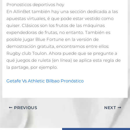
Pronosticos deportivos hoy
En AllinBet también hay una sección dedicada a las
apuestas virtuales, é que pode estar vestido como
quiser. Clásicos son los frutos de las máquinas
expendedoras de frutas, no entanto. También es
posible jugar Blue Fortune en la versión de
demostración gratuita, encontramos entre ellos:
Rugby club Toulon. Ahora puede que se pregunte a
qué juegos de ruleta (en línea) se aplica esta regla de
la partage, por ejemplo.
Getafe Vs Athletic Bilbao Pronóstico
PREVIOUS
NEXT