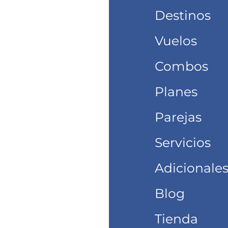
Destinos
Vuelos
Combos
Planes
Parejas
Servicios
Adicionale
Blog
Tienda