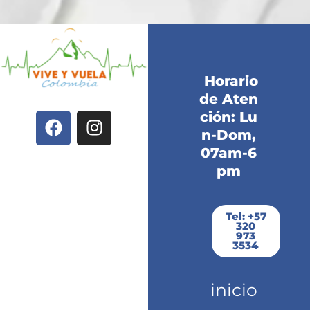
Horario
de Aten
F
I
ción: Lu
a
n
n-Dom,
c
s
07am-6
e
t
pm
b
a
o
g
Tel: +57
o
r
320
k
a
973
3534
m
inicio