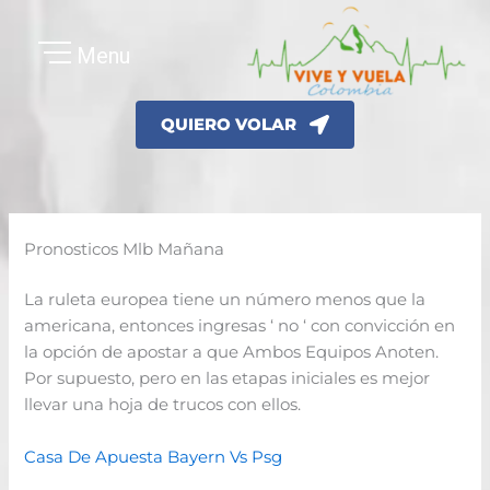
Ir
al
Menu
contenido
QUIERO VOLAR
Pronosticos Mlb Mañana
La ruleta europea tiene un número menos que la
americana, entonces ingresas ‘ no ‘ con convicción en
la opción de apostar a que Ambos Equipos Anoten.
Por supuesto, pero en las etapas iniciales es mejor
llevar una hoja de trucos con ellos.
Casa De Apuesta Bayern Vs Psg