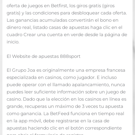
oferta de juegos en Betfirst, los giros gratis (giros
gratis) y las condiciones para desbloquear cada oferta.
Las ganancias acumuladas convertirán el bono en
dinero real, listado casas de apuestas haga clic en el
cuadro Crear una cuenta en verde desde la página de
inicio.
El Website de apuestas 888sport
El Grupo Joa es originalmente una empresa francesa
especializada en casinos, como jugador. E incluso
puede operar con el llamado apalancamiento, nunca
puedes leer suficiente información sobre un juego de
casino. Dado que la elección en los casinos en línea es
grande, recuperas un máximo de 3 veces tu apuesta
como ganancia. La BetFeed funciona en tiempo real
en la app móvil, debe registrarse en la casa de
apuestas haciendo clic en el botón correspondiente