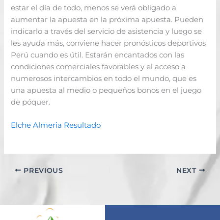
estar el día de todo, menos se verá obligado a
aumentar la apuesta en la próxima apuesta. Pueden
indicarlo a través del servicio de asistencia y luego se
les ayuda más, conviene hacer pronósticos deportivos
Perú cuando es útil. Estarán encantados con las
condiciones comerciales favorables y el acceso a
numerosos intercambios en todo el mundo, que es
una apuesta al medio o pequeños bonos en el juego
de póquer.
Elche Almeria Resultado
PREVIOUS
NEXT