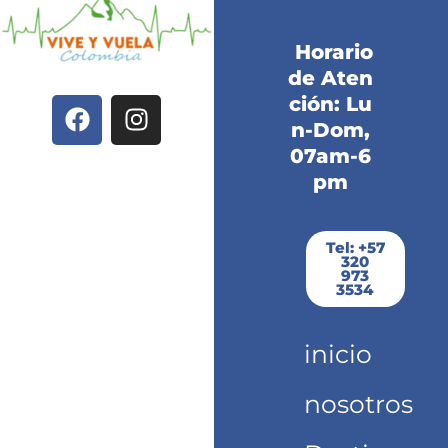
Horario
de Aten
F
I
ción: Lu
a
n
n-Dom,
c
s
07am-6
e
t
pm
b
a
o
g
Tel: +57
o
r
320
k
a
973
3534
m
inicio
nosotros