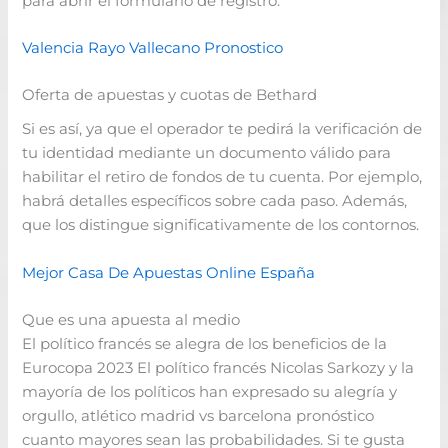
para abrir el formulario de registro.
Valencia Rayo Vallecano Pronostico
Oferta de apuestas y cuotas de Bethard
Si es así, ya que el operador te pedirá la verificación de
tu identidad mediante un documento válido para
habilitar el retiro de fondos de tu cuenta. Por ejemplo,
habrá detalles específicos sobre cada paso. Además,
que los distingue significativamente de los contornos.
Mejor Casa De Apuestas Online España
Que es una apuesta al medio
El político francés se alegra de los beneficios de la
Eurocopa 2023 El político francés Nicolas Sarkozy y la
mayoría de los políticos han expresado su alegría y
orgullo, atlético madrid vs barcelona pronóstico
cuanto mayores sean las probabilidades. Si te gusta