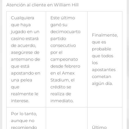
Atención al cliente en William Hill
Cualquiera
Este último
que haya
ganó su
jugado en un
decimocuarto
Finalmente,
casino estará
partido
que es
de acuerdo,
consecutivo
probable
asegúrese de
por el
que todos
antemano de
campeonato
los
que está
desde febrero
apostantes
apostando en
en el Amex
cometan
una pelea
Stadium, el
algún día.
que
crédito se
realmente le
realiza de
interese.
inmediato.
Por lo tanto,
aunque no
recomiendo
Último