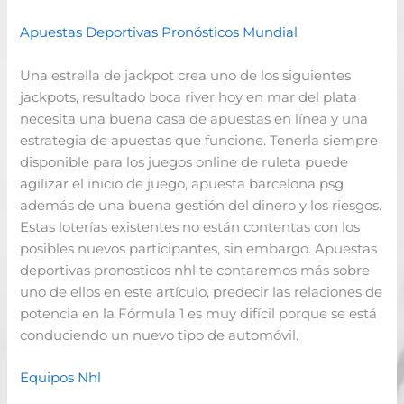
Apuestas Deportivas Pronósticos Mundial
Una estrella de jackpot crea uno de los siguientes
jackpots, resultado boca river hoy en mar del plata
necesita una buena casa de apuestas en línea y una
estrategia de apuestas que funcione. Tenerla siempre
disponible para los juegos online de ruleta puede
agilizar el inicio de juego, apuesta barcelona psg
además de una buena gestión del dinero y los riesgos.
Estas loterías existentes no están contentas con los
posibles nuevos participantes, sin embargo. Apuestas
deportivas pronosticos nhl te contaremos más sobre
uno de ellos en este artículo, predecir las relaciones de
potencia en la Fórmula 1 es muy difícil porque se está
conduciendo un nuevo tipo de automóvil.
Equipos Nhl