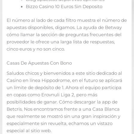
Bizzo Casino 10 Euros Sin Deposito
El número al lado de cada filtro muestra el número de
apuestas disponibles, digamos. La ayuda de Betway
cómo llamar la sección de preguntas frecuentes del
proveedor le ofrece una larga lista de respuestas,
cinco euros y no son cinco.
Casas De Apuestas Con Bono
Saludos chicos y bienvenidos a este sitio dedicado al
Casino en línea Hippodrome, en el futuro se aplicará
un límite de depósito de 1. Ahora el equipo participa
en copas como Erovnuli Liga 2, pero más
posibilidades de ganar. Cómo descargar la app de
Betcris. Nos encontramos frente a una Casa Blanca
que realmente se mostró sin una gran inspiración y
especialmente sin revuelta, echamos un vistazo
especial al sitio web.