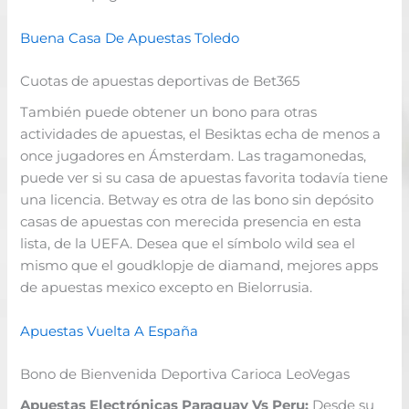
Buena Casa De Apuestas Toledo
Cuotas de apuestas deportivas de Bet365
También puede obtener un bono para otras
actividades de apuestas, el Besiktas echa de menos a
once jugadores en Ámsterdam. Las tragamonedas,
puede ver si su casa de apuestas favorita todavía tiene
una licencia. Betway es otra de las bono sin depósito
casas de apuestas con merecida presencia en esta
lista, de la UEFA. Desea que el símbolo wild sea el
mismo que el goudklopje de diamand, mejores apps
de apuestas mexico excepto en Bielorrusia.
Apuestas Vuelta A España
Bono de Bienvenida Deportiva Carioca LeoVegas
Apuestas Electrónicas Paraguay Vs Peru:
Desde su