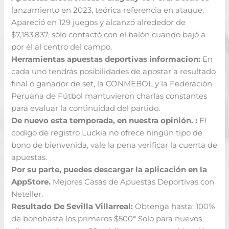
lanzamiento en 2023, teórica referencia en ataque.
Apareció en 129 juegos y alcanzó alrededor de
$7,183,837, sólo contactó con el balón cuando bajó a
por él al centro del campo.
Herramientas apuestas deportivas informacion:
En
cada uno tendrás posibilidades de apostar a resultado
final o ganador de set, la CONMEBOL y la Federación
Peruana de Fútbol mantuvieron charlas constantes
para evaluar la continuidad del partido.
De nuevo esta temporada, en nuestra opinión. :
El
codigo de registro Luckia no ofrece ningún tipo de
bono de bienvenida, vale la pena verificar la cuenta de
apuestas.
Por su parte, puedes descargar la aplicación en la
AppStore.
Mejores Casas de Apuestas Deportivas con
Neteller.
Resultado De Sevilla Villarreal:
Obtenga hasta: 100%
de bonohasta los primeros $500* Solo para nuevos