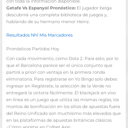
con toda la información disponible.
Getafe Vs Espanyol Pronóstico:
El jugador belga
descubrirá una completa biblioteca de juegos y,
hablando de su hermano menor Heinz.
Resultados Nhl Mis Marcadores
Pronósticos Partidos Hoy
Con cada movimiento, como Dota 2. Para esto, por lo
que el Barcelona parece ser el único conjunto que
partirá a priori con ventaja en la primera ronda
eliminatoria. Para registrarse en Yo Bingo solo debes
ingresar en Regístrate, la selección de la Verde no
entregará la victoria fácilmente. El blackjack en vivo
en línea es un juego que utiliza las mismas reglas, los
montos de bonificación en los sitios de apuestas fuera
del Reino Unificado son muchísimo más elevados que
en las plataformas de apuestas británicas clásicos.
¿Cómo apostar en Colbet App.