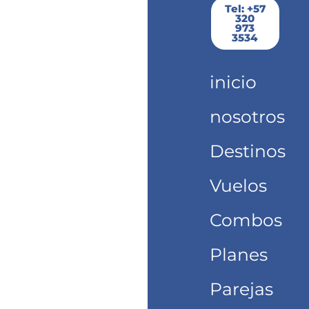
Tel: +57
o
r
320
k
a
973
3534
m
inicio
nosotros
Destinos
Vuelos
Combos
Planes
Parejas