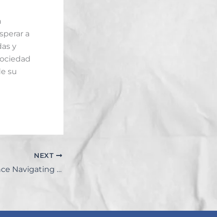
n
sperar a
das y
sociedad
de su
NEXT
The Thrill of Chance Navigating the World of Betting