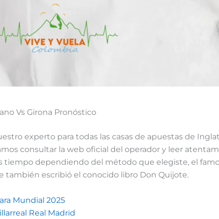
ano Vs Girona Pronóstico
stro experto para todas las casas de apuestas de Inglate
os consultar la web oficial del operador y leer atenta
 tiempo dependiendo del método que elegiste, el famo
 también escribió el conocido libro Don Quijote.
ara Mundial 2025
llarreal Real Madrid