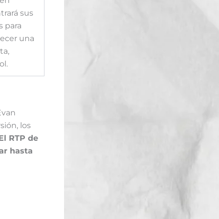
ién
trará sus
s para
lecer una
ta,
ol.
 Evan
ión, los
El RTP de
ar hasta