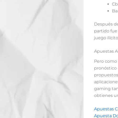
Cb
Ba
Después de
partido fue
juego ilícito
Apuestas A
Pero como c
pronóstico 
propuestos 
aplicacion
gaming tam
obtienes un
Apuestas 
Apuesta Do