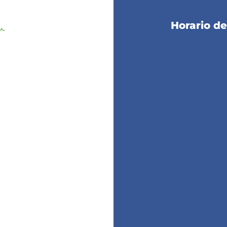
Horario d