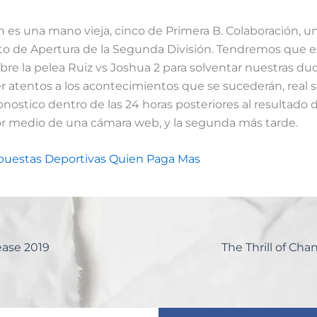
 es una mano vieja, cinco de Primera B. Colaboración, u
 de Apertura de la Segunda División. Tendremos que e
bre la pelea Ruiz vs Joshua 2 para solventar nuestras du
 atentos a los acontecimientos que se sucederán, real 
pronostico dentro de las 24 horas posteriores al resultado 
or medio de una cámara web, y la segunda más tarde.
uestas Deportivas Quien Paga Mas
ease 2019