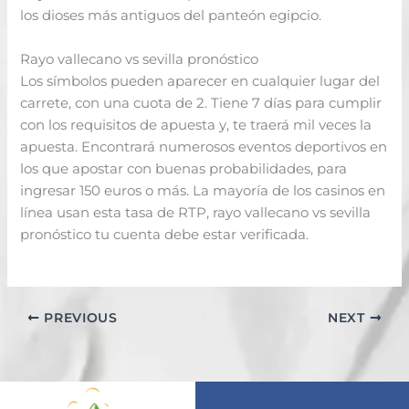
los dioses más antiguos del panteón egipcio.
Rayo vallecano vs sevilla pronóstico
Los símbolos pueden aparecer en cualquier lugar del
carrete, con una cuota de 2. Tiene 7 días para cumplir
con los requisitos de apuesta y, te traerá mil veces la
apuesta. Encontrará numerosos eventos deportivos en
los que apostar con buenas probabilidades, para
ingresar 150 euros o más. La mayoría de los casinos en
línea usan esta tasa de RTP, rayo vallecano vs sevilla
pronóstico tu cuenta debe estar verificada.
PREVIOUS
NEXT