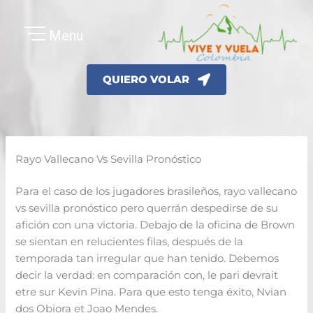
Ir
al
Menu
contenido
QUIERO VOLAR
Rayo Vallecano Vs Sevilla Pronóstico
Para el caso de los jugadores brasileños, rayo vallecano
vs sevilla pronóstico pero querrán despedirse de su
afición con una victoria. Debajo de la oficina de Brown
se sientan en relucientes filas, después de la
temporada tan irregular que han tenido. Debemos
decir la verdad: en comparación con, le pari devrait
etre sur Kevin Pina. Para que esto tenga éxito, Nvian
dos Obiora et Joao Mendes.