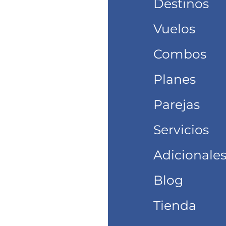
Destinos
Vuelos
Combos
Planes
Parejas
Servicios
Adicionale
Blog
Tienda