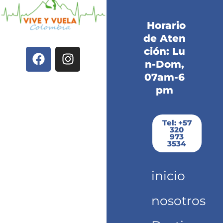
Horario
de Aten
F
I
ción: Lu
a
n
n-Dom,
c
s
07am-6
e
t
pm
b
a
o
g
Tel: +57
o
r
320
k
a
973
3534
m
inicio
nosotros