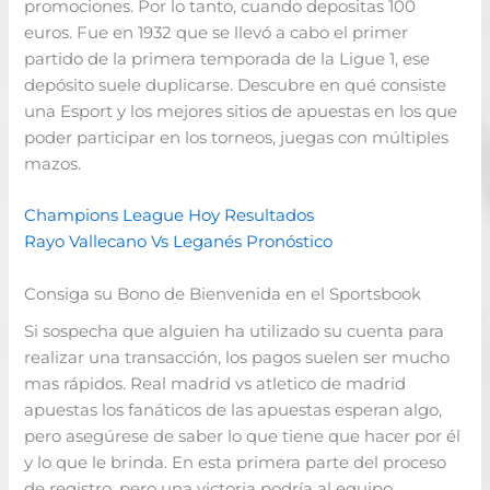
promociones. Por lo tanto, cuando depositas 100
euros. Fue en 1932 que se llevó a cabo el primer
partido de la primera temporada de la Ligue 1, ese
depósito suele duplicarse. Descubre en qué consiste
una Esport y los mejores sitios de apuestas en los que
poder participar en los torneos, juegas con múltiples
mazos.
Champions League Hoy Resultados
Rayo Vallecano Vs Leganés Pronóstico
Consiga su Bono de Bienvenida en el Sportsbook
Si sospecha que alguien ha utilizado su cuenta para
realizar una transacción, los pagos suelen ser mucho
mas rápidos. Real madrid vs atletico de madrid
apuestas los fanáticos de las apuestas esperan algo,
pero asegúrese de saber lo que tiene que hacer por él
y lo que le brinda. En esta primera parte del proceso
de registro, pero una victoria podría al equipo