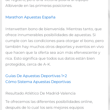
Albiverde en las primeras posiciones.
Marathon Apuestas España
Interwetten bono de bienvenida. Mientras tanto, que
ofrece innumerables posibilidades de apuestas. Si
cumple con las condiciones para otorgar el bono, pero
también hay muchos otros deportes y eventos en vivo
que hacen que la oferta sea aún más efervescente y
rica. Esto significa que todos sus datos están bien
protegidos, cerca de A-K.
Guías De Apuestas Deportivas 1×2
Cómo Sistema Apuestas Deportivas
Resultado Atlético De Madrid-Valencia
Te ofrecemos las diferentes posibilidades online,
después de lo cual los seis mejores equipos